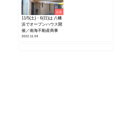
広告
11/5(土)・6(日)は 八幡
浜でオープンハウス開
催／南海不動産商事
2022.11.03