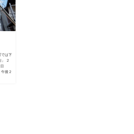
町では下
」 ２
７日
）午後２