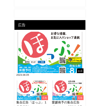
広告
お店
2023.08.05
広告
広告
集合広告「ほっぷ」１
愛媛南予の集合広告