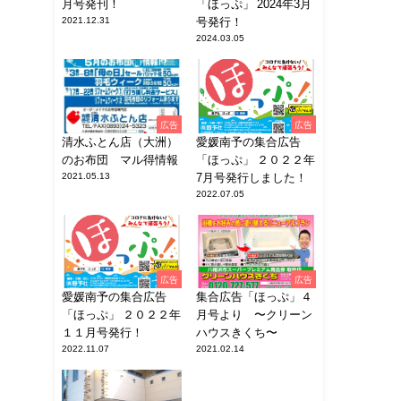
月号発刊！
「ほっぷ」 2024年3月
2021.12.31
号発行！
2024.03.05
広告
広告
清水ふとん店（大洲）
愛媛南予の集合広告
のお布団 マル得情報
「ほっぷ」 ２０２２年
2021.05.13
7月号発行しました！
2022.07.05
広告
広告
愛媛南予の集合広告
集合広告「ほっぷ」４
「ほっぷ」 ２０２２年
月号より 〜クリーン
１１月号発行！
ハウスきくち〜
2022.11.07
2021.02.14