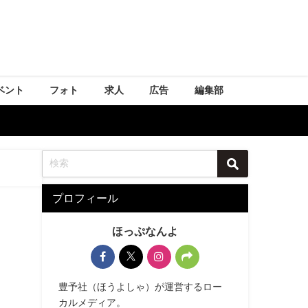
ベント
フォト
求人
広告
編集部
プロフィール
ほっぷなんよ
豊予社（ほうよしゃ）が運営するロー
カルメディア。