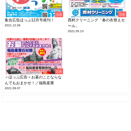
広告
広告
集合広告ほっぷ12月号発刊！
西村クリーニング「春の衣替えセ
2021.12.06
ール」
2021.05.13
広告
＜ほっぷ広告＞お墓のことならな
んでもおまかせ！／福島産業
2021.09.07