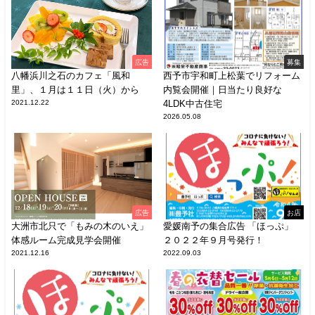
広告
募集
八幡浜川之石のカフェ「風和
西予市宇和町上松葉でリフォーム
里」、１月は１１日（火）から
内覧会開催｜日当たり良好な
2021.12.22
4LDK中古住宅
2026.05.08
広告
お店
大洲市北只で「もみの木のいえ」
愛媛南予の集合広告 「ほっぷ」
体感ルーム完成見学会開催
２０２２年９月号発行！
2021.12.16
2022.09.03