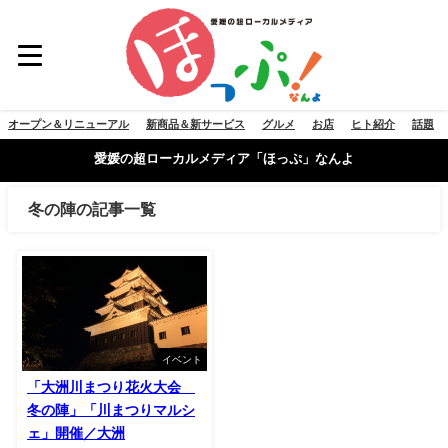
オープン＆リニューアル
新商品＆新サービス
グルメ
お店
ヒト紹介
話題
愛媛の超ローカルメディア「ほっぷ」なんよ
冬の陣の記事一覧
イベント
「大洲川まつり花火大会
冬の陣」「川まつりマルシ
ェ」開催／大洲