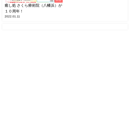
癒し処 さくら療術院（八幡浜）が
１０周年！
2022.01.11