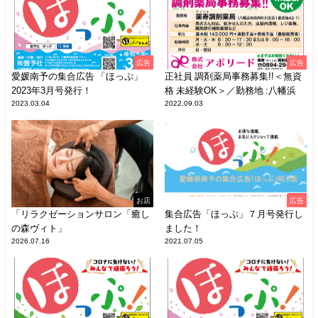
広告
広告
愛媛南予の集合広告 「ほっぷ」
正社員 調剤薬局事務募集!!＜無資
2023年3月号発行！
格 未経験OK＞／勤務地 :八幡浜
2023.03.04
2022.09.03
お店
広告
「リラクゼーションサロン「癒し
集合広告「ほっぷ」７月号発行し
の森ヴィト」
ました！
2026.07.16
2021.07.05