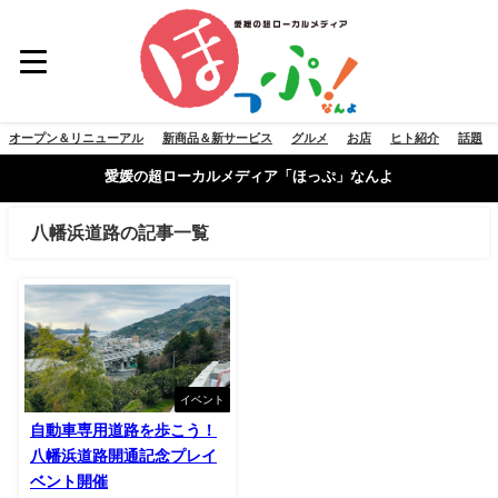
オープン＆リニューアル
新商品＆新サービス
グルメ
お店
ヒト紹介
話題
愛媛の超ローカルメディア「ほっぷ」なんよ
八幡浜道路の記事一覧
イベント
自動車専用道路を歩こう！
八幡浜道路開通記念プレイ
ベント開催