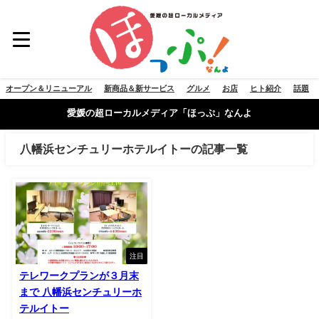
オープン＆リニューアル
新商品＆新サービス
グルメ
お店
ヒト紹介
話題
愛媛の超ローカルメディア「ほっぷ」なんよ
八幡浜センチュリーホテルイトーの記事一覧
注目
テレワークプランが３月末
まで 八幡浜センチュリーホ
テルイトー