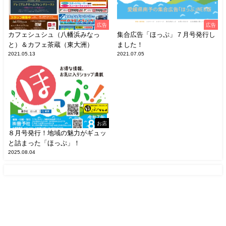
広告
広告
カフェシュシュ（八幡浜みなっ
集合広告「ほっぷ」７月号発行し
と）＆カフェ茶蔵（東大洲）
ました！
2021.05.13
2021.07.05
お店
８月号発行！地域の魅力がギュッ
と詰まった「ほっぷ」！
2025.08.04