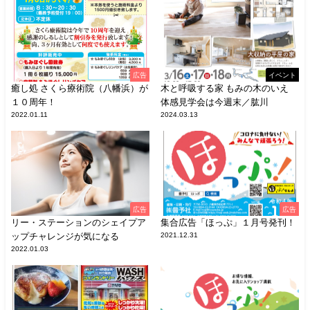
広告
イベント
癒し処 さくら療術院（八幡浜）が
木と呼吸する家 もみの木のいえ
１０周年！
体感見学会は今週末／肱川
2022.01.11
2024.03.13
広告
広告
リー・ステーションのシェイプア
集合広告「ほっぷ」１月号発刊！
ップチャレンジが気になる
2021.12.31
2022.01.03