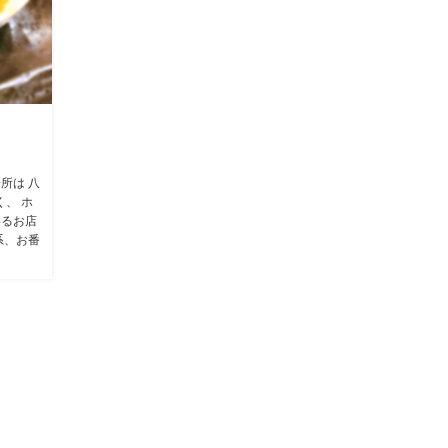
所は 八
く、 ホ
いるお店
系、お番