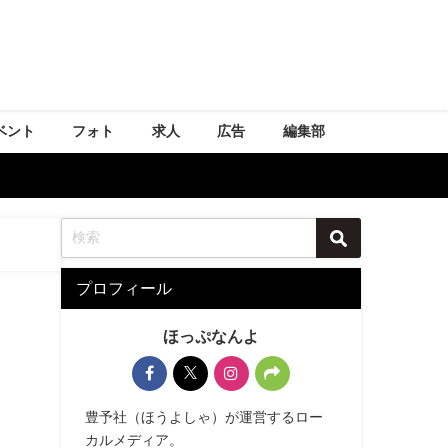
ベント
フォト
求人
広告
編集部
プロフィール
ほっぷなんよ
豊予社（ほうよしゃ）が運営するロー
カルメディア。