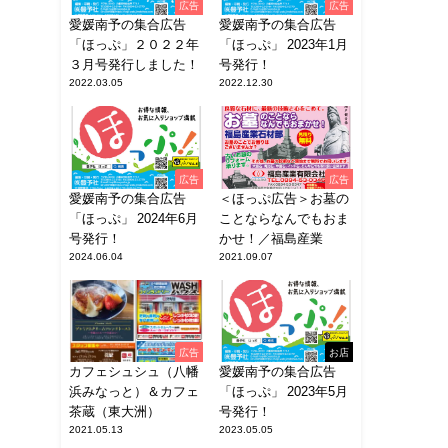
広告
広告
愛媛南予の集合広告
愛媛南予の集合広告
「ほっぷ」２０２２年
「ほっぷ」 2023年1月
３月号発行しました！
号発行！
2022.03.05
2022.12.30
広告
広告
愛媛南予の集合広告
＜ほっぷ広告＞お墓の
「ほっぷ」 2024年6月
ことならなんでもおま
号発行！
かせ！／福島産業
2024.06.04
2021.09.07
広告
お店
カフェシュシュ（八幡
愛媛南予の集合広告
浜みなっと）＆カフェ
「ほっぷ」 2023年5月
茶蔵（東大洲）
号発行！
2021.05.13
2023.05.05