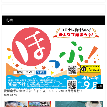
広告
お店
愛媛南予の集合広告 「ほっぷ」 ２０２２年９月号発行！
2022.09.03