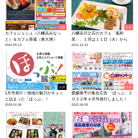
広告
広告
カフェシュシュ（八幡浜みなっ
八幡浜川之石のカフェ「風和
と）＆カフェ茶蔵（東大洲）
里」、１月は１１日（火）から
2021.05.13
2021.12.22
お店
広告
1月号発行！地域の魅力がギュッ
愛媛南予の集合広告 「ほっぷ」２
と詰まった「ほっぷ」！
０２２年４月号発行しました！
2026.01.06
2022.04.05