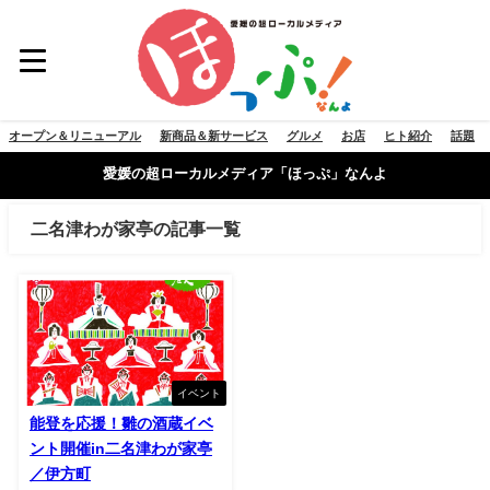
オープン＆リニューアル
新商品＆新サービス
グルメ
お店
ヒト紹介
話題
愛媛の超ローカルメディア「ほっぷ」なんよ
二名津わが家亭の記事一覧
イベント
能登を応援！雛の酒蔵イベ
ント開催in二名津わが家亭
／伊方町