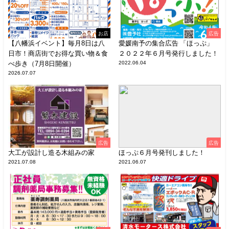
お店
広告
【八幡浜イベント】毎月8日は八
愛媛南予の集合広告 「ほっぷ」
日市！商店街でお得な買い物＆食
２０２２年６月号発行しました！
べ歩き（7月8日開催）
2022.06.04
2026.07.07
広告
広告
大工が設計し造る木組みの家
ほっぷ６月号発刊しました！
2021.07.08
2021.06.07