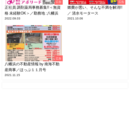
広告
広告
正社員 調剤薬局事務募集!!＜無資
燃費が悪い、そんな不満を解消!!
格 未経験OK＞／勤務地 :八幡浜
／ 清水モータース
2022.09.03
2021.10.06
広告
八幡浜の不動産情報 by 南海不動
産商事／ほっぷ１１月号
2021.11.15