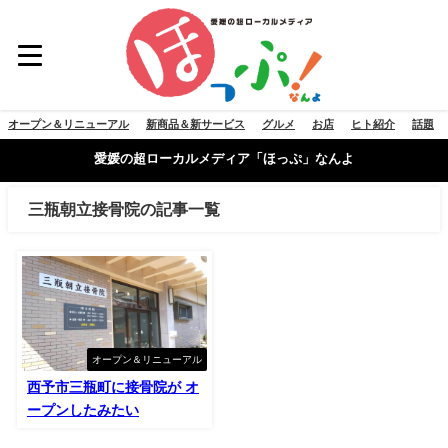
オープン＆リニューアル
新商品＆新サービス
グルメ
お店
ヒト紹介
話題
愛媛の超ローカルメディア「ほっぷ」なんよ
三瓶朝立接骨院の記事一覧
オープン＆リニューアル
西予市三瓶町に接骨院が オ
ープンしたみたい