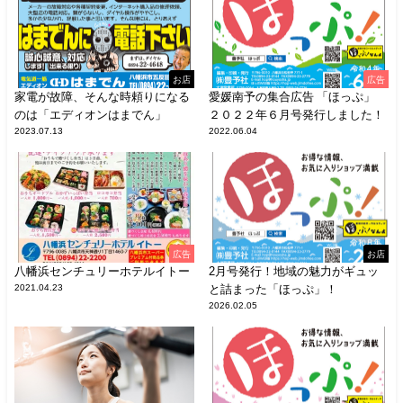
お店
広告
家電が故障、そんな時頼りになる
愛媛南予の集合広告 「ほっぷ」
のは「エディオンはまでん」
２０２２年６月号発行しました！
2023.07.13
2022.06.04
広告
お店
八幡浜センチュリーホテルイトー
2月号発行！地域の魅力がギュッ
2021.04.23
と詰まった「ほっぷ」！
2026.02.05