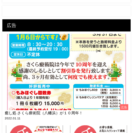
広告
広告
癒し処 さくら療術院（八幡浜）が１０周年！
2022.01.11