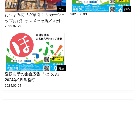
お店
お店
おつまみ商品２割引！ リカーショ
2023.06.03
ップおだにオズメッセ店／大洲
2022.09.22
お店
愛媛南予の集合広告 「ほっぷ」
2024年9月号発行！
2024.09.04