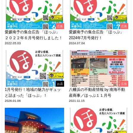
広告
広告
愛媛南予の集合広告 「ほっぷ」
愛媛南予の集合広告 「ほっぷ」
２０２２年６月号発行しました！
2024年7月号発行！
2022.05.03
2024.07.04
お店
広告
1月号発行！地域の魅力がギュッ
八幡浜の不動産情報 by 南海不動
と詰まった「ほっぷ」！
産商事／ほっぷ１１月号
2026.01.06
2021.11.15