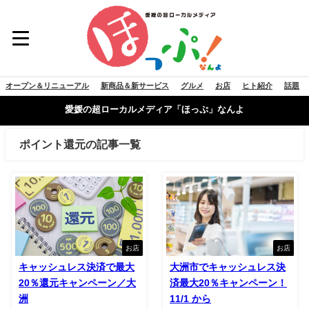
オープン＆リニューアル
新商品＆新サービス
グルメ
お店
ヒト紹介
話題
愛媛の超ローカルメディア「ほっぷ」なんよ
ポイント還元の記事一覧
お店
お店
キャッシュレス決済で最大
大洲市でキャッシュレス決
20％還元キャンペーン／大
済最大20％キャンペーン！
洲
11/1 から