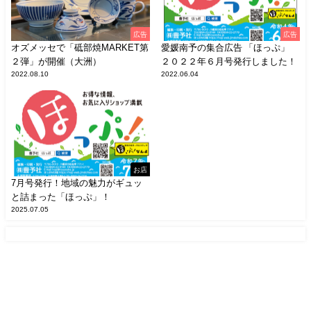
広告
広告
オズメッセで「砥部焼MARKET第
愛媛南予の集合広告 「ほっぷ」
２弾」が開催（大洲）
２０２２年６月号発行しました！
2022.08.10
2022.06.04
お店
7月号発行！地域の魅力がギュッ
と詰まった「ほっぷ」！
2025.07.05