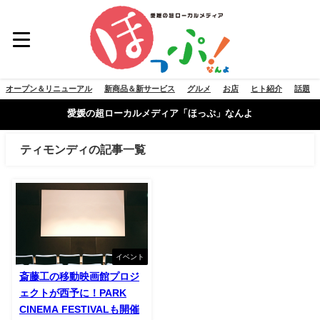
オープン＆リニューアル
新商品＆新サービス
グルメ
お店
ヒト紹介
話題
愛媛の超ローカルメディア「ほっぷ」なんよ
ティモンディの記事一覧
イベント
斎藤工の移動映画館プロジ
ェクトが西予に！PARK
CINEMA FESTIVALも開催