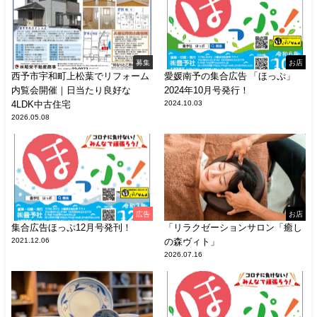
募集
お店
西予市宇和町上松葉でリフォーム
愛媛南予の集合広告 「ほっぷ」
内覧会開催｜日当たり良好な
2024年10月号発行！
4LDK中古住宅
2024.10.03
2026.05.08
広告
お店
集合広告ほっぷ12月号発刊！
「リラクゼーションサロン「癒し
2021.12.06
の森ヴィト」
2026.07.16