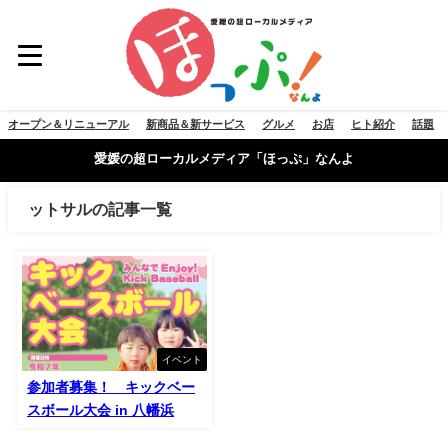
オープン＆リニューアル
新商品＆新サービス
グルメ
お店
ヒト紹介
話題
愛媛の超ローカルメディア「ほっぷ」なんよ
ットサルの記事一覧
イベント
参加者募集！ キックベー
スボール大会 in 八幡浜