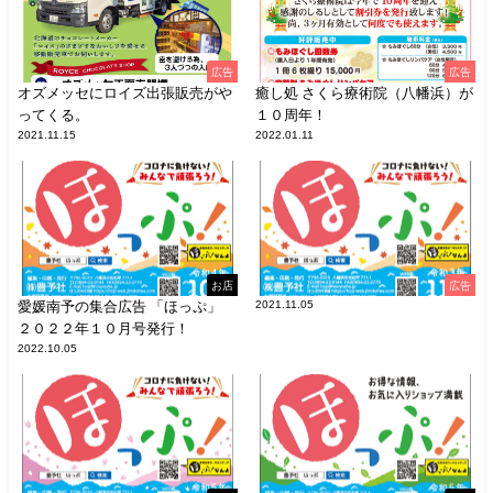
広告
広告
オズメッセにロイズ出張販売がや
癒し処 さくら療術院（八幡浜）が
ってくる。
１０周年！
2021.11.15
2022.01.11
お店
広告
愛媛南予の集合広告 「ほっぷ」
2021.11.05
２０２２年１０月号発行！
2022.10.05