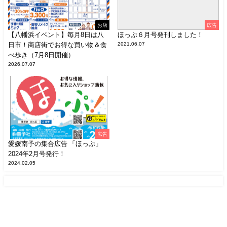
お店
広告
【八幡浜イベント】毎月8日は八
ほっぷ６月号発刊しました！
日市！商店街でお得な買い物＆食
2021.06.07
べ歩き（7月8日開催）
2026.07.07
広告
愛媛南予の集合広告 「ほっぷ」
2024年2月号発行！
2024.02.05