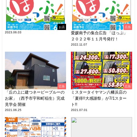
お店
広告
2023.06.03
愛媛南予の集合広告 「ほっぷ」
２０２２年１１月号発行！
2022.11.07
広告
広告
「丘の上に建つネービーブルーの
ミスタータイヤマン八幡浜店の
お家」（西予市宇和町稲生）完成
「夏得!!大感謝祭」が7/1スター
見学会 開催
ト!!
2021.06.25
2021.07.01