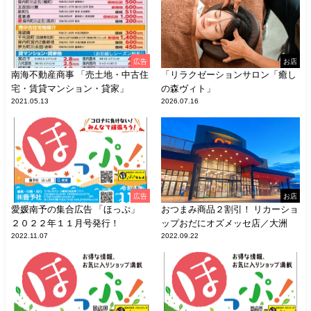
広告
お店
南海不動産商事 「売土地・中古住
「リラクゼーションサロン「癒し
宅・賃貸マンション・貸家」
の森ヴィト」
2021.05.13
2026.07.16
広告
お店
愛媛南予の集合広告 「ほっぷ」
おつまみ商品２割引！ リカーショ
２０２２年１１月号発行！
ップおだにオズメッセ店／大洲
2022.11.07
2022.09.22