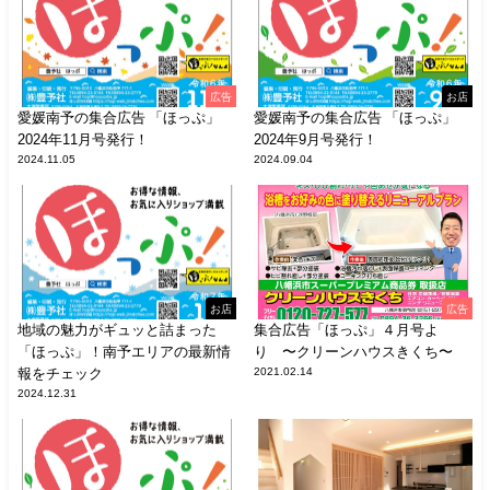
広告
お店
愛媛南予の集合広告 「ほっぷ」
愛媛南予の集合広告 「ほっぷ」
2024年11月号発行！
2024年9月号発行！
2024.11.05
2024.09.04
お店
広告
地域の魅力がギュッと詰まった
集合広告「ほっぷ」４月号よ
「ほっぷ」！南予エリアの最新情
り 〜クリーンハウスきくち〜
報をチェック
2021.02.14
2024.12.31