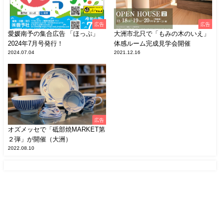
広告
広告
愛媛南予の集合広告 「ほっぷ」
大洲市北只で「もみの木のいえ」
2024年7月号発行！
体感ルーム完成見学会開催
2024.07.04
2021.12.16
広告
オズメッセで「砥部焼MARKET第
２弾」が開催（大洲）
2022.08.10