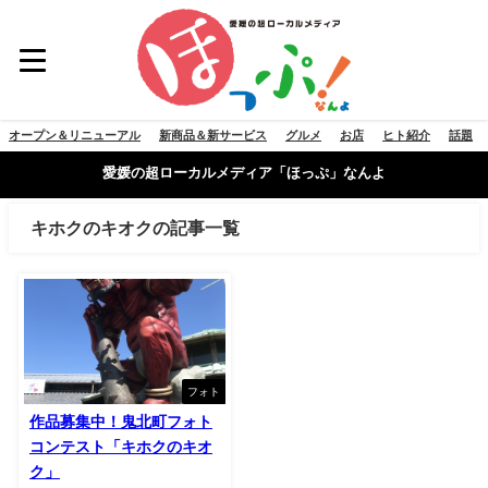
オープン＆リニューアル
新商品＆新サービス
グルメ
お店
ヒト紹介
話題
愛媛の超ローカルメディア「ほっぷ」なんよ
キホクのキオクの記事一覧
フォト
作品募集中！鬼北町フォト
コンテスト「キホクのキオ
ク」