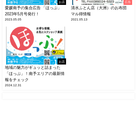
お店
広告
愛媛南予の集合広告 「ほっぷ」
清水ふとん店（大洲）のお布団
2023年5月号発行！
マル得情報
2023.05.05
2021.05.13
お店
地域の魅力がギュッと詰まった
「ほっぷ」！南予エリアの最新情
報をチェック
2024.12.31