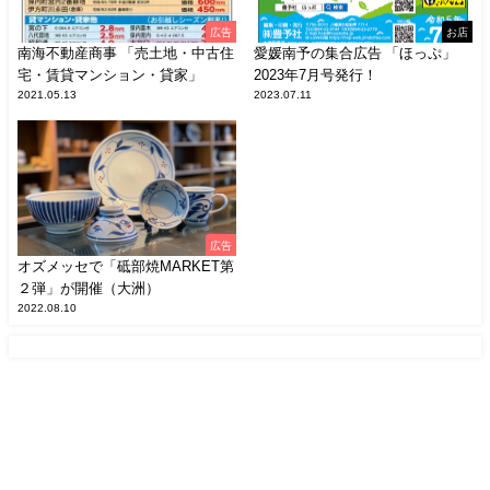
広告
お店
南海不動産商事 「売土地・中古住
愛媛南予の集合広告 「ほっぷ」
宅・賃貸マンション・貸家」
2023年7月号発行！
2021.05.13
2023.07.11
広告
オズメッセで「砥部焼MARKET第
２弾」が開催（大洲）
2022.08.10