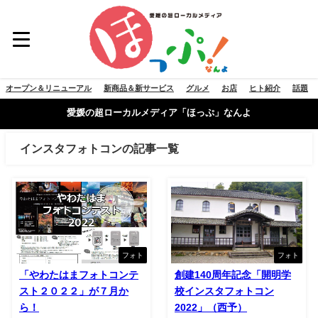
オープン＆リニューアル
新商品＆新サービス
グルメ
お店
ヒト紹介
話題
愛媛の超ローカルメディア「ほっぷ」なんよ
インスタフォトコンの記事一覧
フォト
フォト
「やわたはまフォトコンテ
創建140周年記念「開明学
スト２０２２」が７月か
校インスタフォトコン
ら！
2022」（西予）