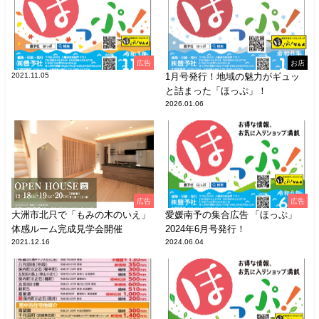
広告
お店
2021.11.05
1月号発行！地域の魅力がギュッ
と詰まった「ほっぷ」！
2026.01.06
広告
広告
大洲市北只で「もみの木のいえ」
愛媛南予の集合広告 「ほっぷ」
体感ルーム完成見学会開催
2024年6月号発行！
2021.12.16
2024.06.04