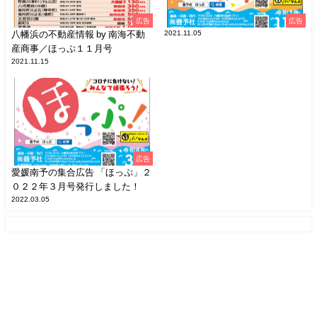
広告
広告
八幡浜の不動産情報 by 南海不動
2021.11.05
産商事／ほっぷ１１月号
2021.11.15
広告
愛媛南予の集合広告 「ほっぷ」２
０２２年３月号発行しました！
2022.03.05