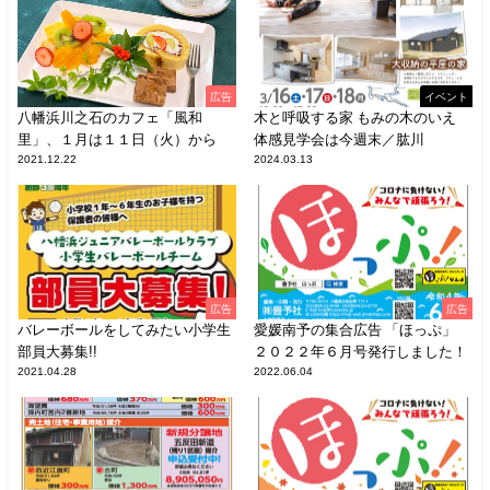
広告
イベント
八幡浜川之石のカフェ「風和
木と呼吸する家 もみの木のいえ
里」、１月は１１日（火）から
体感見学会は今週末／肱川
2021.12.22
2024.03.13
広告
広告
バレーボールをしてみたい小学生
愛媛南予の集合広告 「ほっぷ」
部員大募集!!
２０２２年６月号発行しました！
2021.04.28
2022.06.04