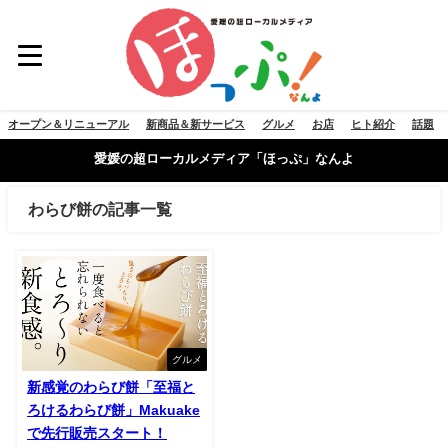
オープン＆リニューアル
新商品＆新サービス
グルメ
お店
ヒト紹介
話題
愛媛の超ローカルメディア「ほっぷ」なんよ
わらび餅の記事一覧
グルメ
新感覚のわらび餅「至福と
ろけるわらび餅」Makuake
で先行販売スタート！