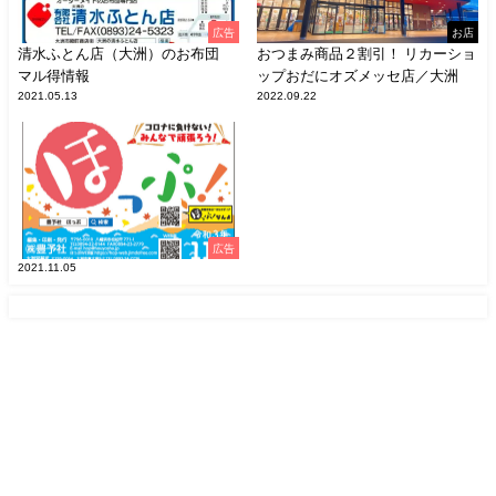
広告
お店
清水ふとん店（大洲）のお布団
おつまみ商品２割引！ リカーショ
マル得情報
ップおだにオズメッセ店／大洲
2021.05.13
2022.09.22
広告
2021.11.05