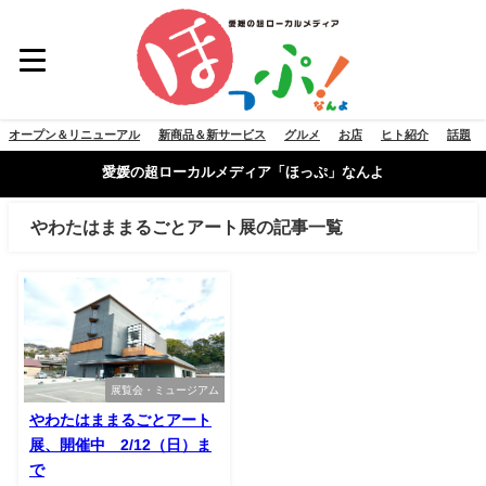
オープン＆リニューアル
新商品＆新サービス
グルメ
お店
ヒト紹介
話題
愛媛の超ローカルメディア「ほっぷ」なんよ
やわたはままるごとアート展の記事一覧
展覧会・ミュージアム
やわたはままるごとアート
展、開催中 2/12（日）ま
で