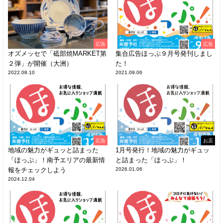
広告
広告
オズメッセで「砥部焼MARKET第
集合広告ほっぷ９月号発刊しまし
２弾」が開催（大洲）
た！
2022.08.10
2021.09.06
広告
お店
地域の魅力がギュッと詰まった
1月号発行！地域の魅力がギュッ
「ほっぷ」！南予エリアの最新情
と詰まった「ほっぷ」！
報をチェックしよう
2026.01.06
2024.12.04