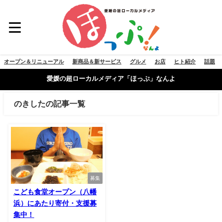
オープン＆リニューアル
新商品＆新サービス
グルメ
お店
ヒト紹介
話題
愛媛の超ローカルメディア「ほっぷ」なんよ
のきしたの記事一覧
募集
こども食堂オープン（八幡
浜）にあたり寄付・支援募
集中！