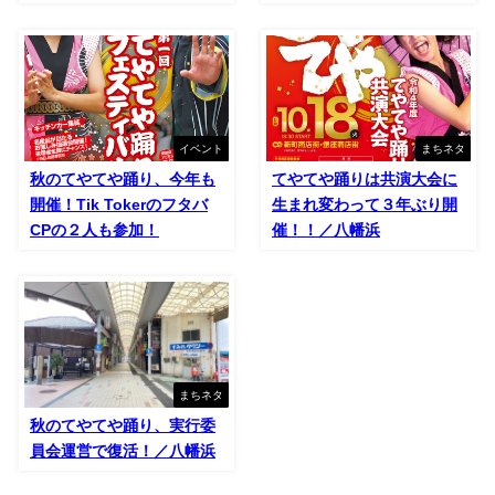
イベント
まちネタ
秋のてやてや踊り、今年も
てやてや踊りは共演大会に
開催！Tik Tokerのフタバ
生まれ変わって３年ぶり開
CPの２人も参加！
催！！／八幡浜
まちネタ
秋のてやてや踊り、実行委
員会運営で復活！／八幡浜