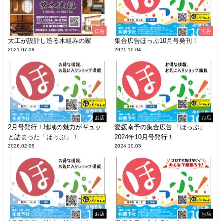
広告
広告
大工が設計し造る木組みの家
集合広告ほっぷ10月号発刊！
2021.07.08
2021.10.04
お店
お店
2月号発行！地域の魅力がギュッ
愛媛南予の集合広告 「ほっぷ」
と詰まった「ほっぷ」！
2024年10月号発行！
2026.02.05
2024.10.03
お店
お店