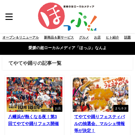
オープン＆リニューアル
新商品＆新サービス
グルメ
お店
ヒト紹介
話題
愛媛の超ローカルメディア「ほっぷ」なんよ
てやてや踊りの記事一覧
お店
まちネタ
八幡浜が熱くなる夜！第3
てやてや踊りフェスティバ
回てやてや踊りフェス開催
ルの抽選会、マルシェ情報
等が決定！