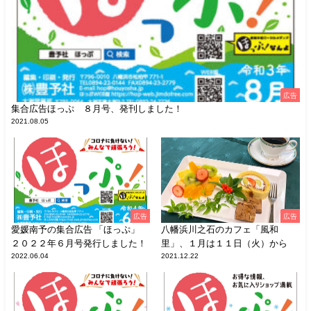
広告
集合広告ほっぷ ８月号、発刊しました！
2021.08.05
広告
広告
愛媛南予の集合広告 「ほっぷ」
八幡浜川之石のカフェ「風和
２０２２年６月号発行しました！
里」、１月は１１日（火）から
2022.06.04
2021.12.22