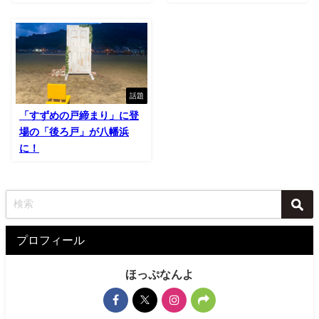
話題
「すずめの戸締まり」に登
場の「後ろ戸」が八幡浜
に！
プロフィール
ほっぷなんよ