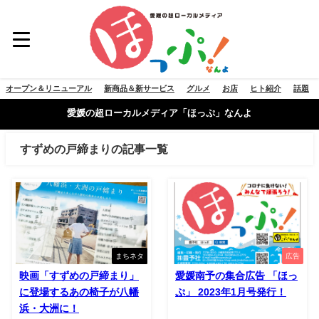
オープン＆リニューアル
新商品＆新サービス
グルメ
お店
ヒト紹介
話題
愛媛の超ローカルメディア「ほっぷ」なんよ
すずめの戸締まりの記事一覧
まちネタ
広告
映画「すずめの戸締まり」
愛媛南予の集合広告 「ほっ
に登場するあの椅子が八幡
ぷ」 2023年1月号発行！
浜・大洲に！