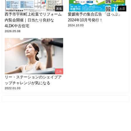
募集
お店
西予市宇和町上松葉でリフォーム
愛媛南予の集合広告 「ほっぷ」
内覧会開催｜日当たり良好な
2024年10月号発行！
4LDK中古住宅
2024.10.03
2026.05.08
広告
リー・ステーションのシェイプア
ップチャレンジが気になる
2022.01.03