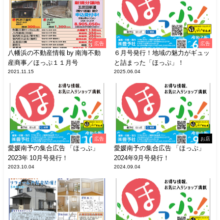
広告
広告
八幡浜の不動産情報 by 南海不動
６月号発行！地域の魅力がギュッ
産商事／ほっぷ１１月号
と詰まった「ほっぷ」！
2021.11.15
2025.06.04
広告
お店
愛媛南予の集合広告 「ほっぷ」
愛媛南予の集合広告 「ほっぷ」
2023年 10月号発行！
2024年9月号発行！
2023.10.04
2024.09.04