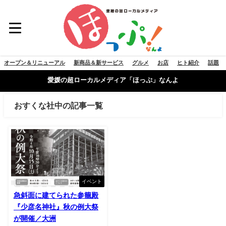
オープン＆リニューアル
新商品＆新サービス
グルメ
お店
ヒト紹介
話題
愛媛の超ローカルメディア「ほっぷ」なんよ
おすくな社中の記事一覧
イベント
急斜面に建てられた参籠殿
『少彦名神社』秋の例大祭
が開催／大洲