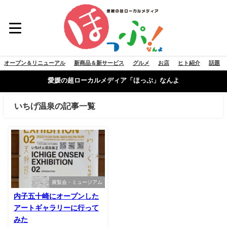
オープン＆リニューアル
新商品＆新サービス
グルメ
お店
ヒト紹介
話題
愛媛の超ローカルメディア「ほっぷ」なんよ
いちげ温泉の記事一覧
展覧会・ミュージアム
内子五十崎にオープンした
アートギャラリーに行って
みた