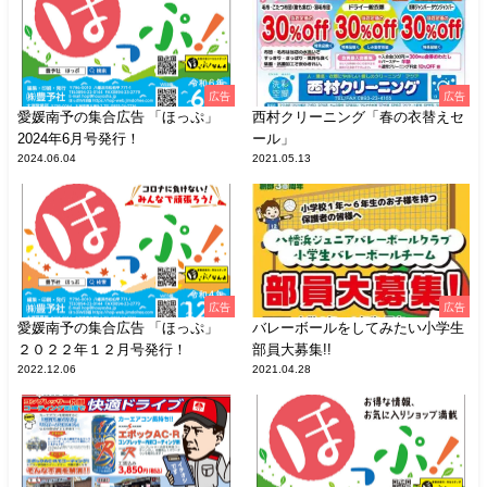
広告
広告
愛媛南予の集合広告 「ほっぷ」
西村クリーニング「春の衣替えセ
2024年6月号発行！
ール」
2024.06.04
2021.05.13
広告
広告
愛媛南予の集合広告 「ほっぷ」
バレーボールをしてみたい小学生
２０２２年１２月号発行！
部員大募集!!
2022.12.06
2021.04.28