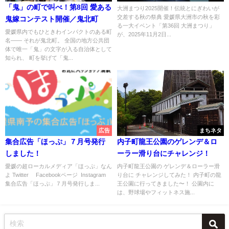
「鬼」の町で叫べ！第8回 愛ある
大洲まつり2025開催！伝統とにぎわいが
交差する秋の祭典 愛媛県大洲市の秋を彩
鬼嫁コンテスト開催／鬼北町
る一大イベント「第36回 大洲まつり」
愛媛県内でもひときわインパクトのある町
が、2025年11月2日...
名―― それが鬼北町。 全国の地方公共団
体で唯一「鬼」の文字が入る自治体として
知られ、 町を挙げて「鬼...
広告
まちネタ
集合広告「ほっぷ」７月号発行
内子町龍王公園のゲレンデ＆ロ
しました！
ーラー滑り台にチャレンジ！
愛媛の超ローカルメディア「ほっぷ」なん
内子町龍王公園の ゲレンデ＆ローラー滑
よ Twitter Facebookページ Instagram
り台に チャレンジしてみた！ 内子町の龍
集合広告「ほっぷ」７月号発行しま...
王公園に行ってきました〜！ 公園内に
は、野球場やフィットネス施...