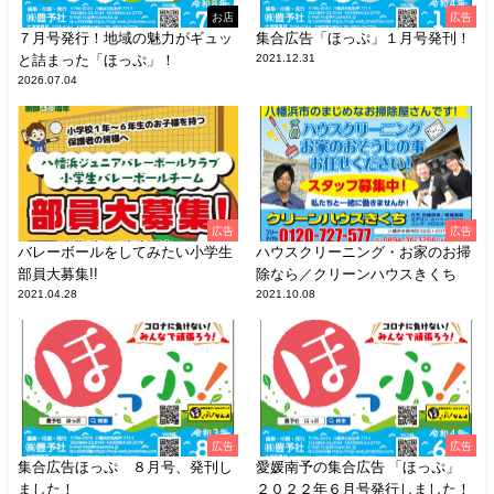
お店
広告
７月号発行！地域の魅力がギュッ
集合広告「ほっぷ」１月号発刊！
と詰まった「ほっぷ」！
2021.12.31
2026.07.04
広告
広告
バレーボールをしてみたい小学生
ハウスクリーニング・お家のお掃
部員大募集!!
除なら／クリーンハウスきくち
2021.04.28
2021.10.08
広告
広告
集合広告ほっぷ ８月号、発刊し
愛媛南予の集合広告 「ほっぷ」
ました！
２０２２年６月号発行しました！