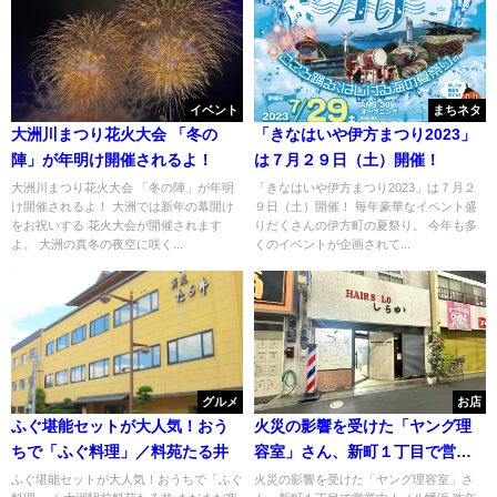
イベント
まちネタ
大洲川まつり花火大会 「冬の
「きなはいや伊方まつり2023」
陣」が年明け開催されるよ！
は７月２９日（土）開催！
大洲川まつり花火大会 「冬の陣」が年明
「きなはいや伊方まつり2023」は７月２
け開催されるよ！ 大洲では新年の幕開け
９日（土）開催！ 毎年豪華なイベント盛
をお祝いする 花火大会が開催されます
りだくさんの伊方町の夏祭り。 今年も多
よ。 大洲の真冬の夜空に咲く...
くのイベントが企画されて...
グルメ
お店
ふぐ堪能セットが大人気！おう
火災の影響を受けた「ヤング理
ちで「ふぐ料理」／料苑たる井
容室」さん、新町１丁目で営業
中！／八幡浜
ふぐ堪能セットが大人気！おうちで「ふぐ
火災の影響を受けた「ヤング理容室」さ