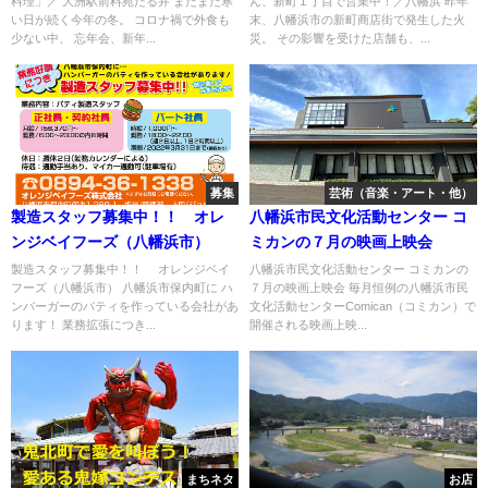
料理」／ 大洲駅前料苑たる井 まだまだ寒
ん、新町１丁目で営業中！／八幡浜 昨年
い日が続く今年の冬。 コロナ禍で外食も
末、八幡浜市の新町商店街で発生した火
少ない中、 忘年会、新年...
災。 その影響を受けた店舗も、...
募集
芸術（音楽・アート・他）
製造スタッフ募集中！！ オレ
八幡浜市民文化活動センター コ
ンジベイフーズ（八幡浜市）
ミカンの７月の映画上映会
製造スタッフ募集中！！ オレンジベイ
八幡浜市民文化活動センター コミカンの
フーズ（八幡浜市） 八幡浜市保内町に ハ
７月の映画上映会 毎月恒例の八幡浜市民
ンバーガーのパティを作っている会社があ
文化活動センターComican（コミカン）で
ります！ 業務拡張につき...
開催される映画上映...
まちネタ
お店