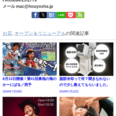
FAX0894-23-2779
メール mac@houyosha.jp
LINE
お店
,
オープン＆リニューアル
の関連記事
8月13日開催！第41回奥地の海の
脂肪冷却って何？聞きなれない
かーにばる／西予
ので少し教えてもらいました。
2026年7月28日
2026年7月22日