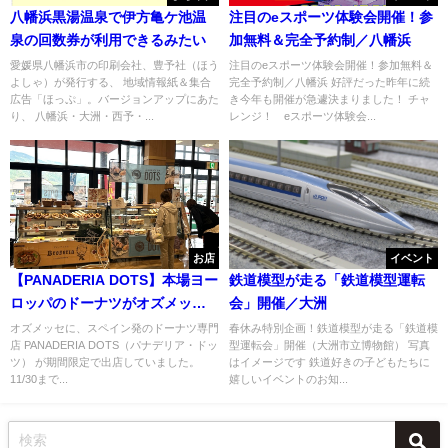
八幡浜黒湯温泉で伊方亀ケ池温
注目のeスポーツ体験会開催！参
泉の回数券が利用できるみたい
加無料＆完全予約制／八幡浜
愛媛県八幡浜市の印刷会社、豊予社（ほう
注目のeスポーツ体験会開催！参加無料＆
よしゃ）が発行する、 地域情報紙＆集合
完全予約制／八幡浜 好評だった昨年に続
広告「ほっぷ」。バージョンアップにあた
き今年も開催が急遽決まりました！ チャ
り、 八幡浜・大洲・西予・...
レンジ！ eスポーツ体験会...
お店
イベント
【PANADERIA DOTS】本場ヨー
鉄道模型が走る「鉄道模型運転
ロッパのドーナツがオズメッセ
会」開催／大洲
に登場！／大洲
オズメッセに、スペイン発のドーナツ専門
春休み特別企画！鉄道模型が走る「鉄道模
店 PANADERIA DOTS（パナデリア・ドッ
型運転会」開催（大洲市立博物館） 写真
ツ） が期間限定で出店していました。
はイメージです 鉄道好きの子どもたちに
11/30まで...
嬉しいイベントのお知...