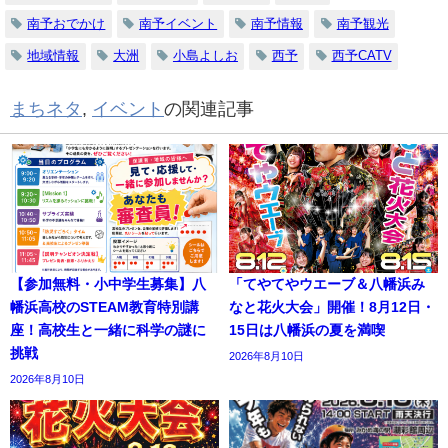
南予おでかけ
南予イベント
南予情報
南予観光
地域情報
大洲
小島よしお
西予
西予CATV
まちネタ
,
イベント
の関連記事
【参加無料・小中学生募集】八
「てやてやウエーブ＆八幡浜み
幡浜高校のSTEAM教育特別講
なと花火大会」開催！8月12日・
座！高校生と一緒に科学の謎に
15日は八幡浜の夏を満喫
挑戦
2026年8月10日
2026年8月10日