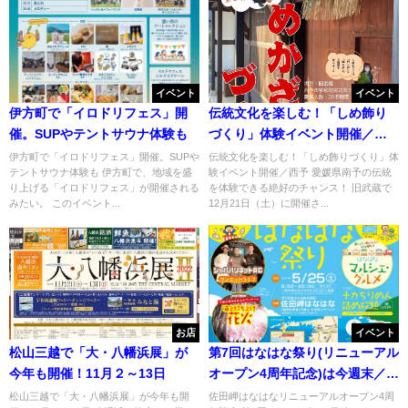
イベント
イベント
伊方町で「イロドリフェス」開
伝統文化を楽しむ！「しめ飾り
催。SUPやテントサウナ体験も
づくり」体験イベント開催／西
予
伊方町で「イロドリフェス」開催。SUPや
伝統文化を楽しむ！「しめ飾りづくり」体
テントサウナ体験も 伊方町で、地域を盛
験イベント開催／西予 愛媛県南予の伝統
り上げる「イロドリフェス」が開催される
を体験できる絶好のチャンス！ 旧武蔵で
みたい。 このイベント...
12月21日（土）に開催さ...
お店
イベント
松山三越で「大・八幡浜展」が
第7回はなはな祭り(リニューアル
今年も開催！11月２～13日
オープン4周年記念)は今週末／伊
方
松山三越で「大・八幡浜展」が今年も開
佐田岬はなはなリニューアルオープン4周