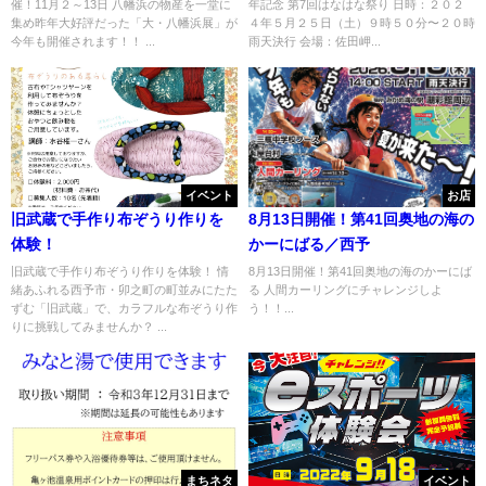
催！11月２～13日 八幡浜の物産を一堂に
年記念 第7回はなはな祭り 日時：２０２
集め昨年大好評だった「大・八幡浜展」が
４年５月２５日（土）９時５０分〜２０時
今年も開催されます！！ ...
雨天決行 会場：佐田岬...
イベント
お店
旧武蔵で手作り布ぞうり作りを
8月13日開催！第41回奥地の海の
体験！
かーにばる／西予
旧武蔵で手作り布ぞうり作りを体験！ 情
8月13日開催！第41回奥地の海のかーにば
緒あふれる西予市・卯之町の町並みにたた
る 人間カーリングにチャレンジしよ
ずむ「旧武蔵」で、カラフルな布ぞうり作
う！！...
りに挑戦してみませんか？ ...
まちネタ
イベント