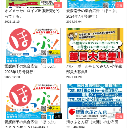
広告
広告
オズメッセにロイズ出張販売がや
愛媛南予の集合広告 「ほっぷ」
ってくる。
2024年7月号発行！
2021.11.15
2024.07.04
広告
広告
愛媛南予の集合広告 「ほっぷ」
バレーボールをしてみたい小学生
2023年1月号発行！
部員大募集!!
2022.12.30
2021.04.28
お店
広告
愛媛南予の集合広告 「ほっぷ」
清水ふとん店（大洲）のお布団
２０２２年１０月号発行！
マル得情報