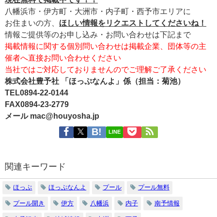
八幡浜市・伊方町・大洲市・内子町・西予市エリアに
お住まいの方、
ほしい情報をリクエストしてくださいね！
情報ご提供等のお申し込み・お問い合わせは下記まで
掲載情報に関する個別問い合わせは掲載企業、団体等の主
催者へ直接お問い合わせください
当社ではご対応しておりませんのでご理解ご了承ください
株式会社豊予社 「ほっぷなんよ」係（担当：菊池）
TEL0894-22-0144
FAX0894-23-2779
メール mac@houyosha.jp
LINE
関連キーワード
ほっぷ
ほっぷなんよ
プール
プール無料
プール開き
伊方
八幡浜
内子
南予情報