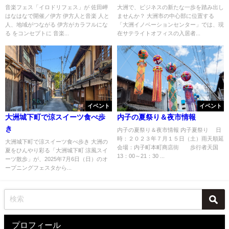
音楽フェス「イロドリフェス」が 佐田岬
大洲で、ビジネスの新たな一歩を踏み出し
はなはなで開催／伊方 伊方人と音楽 人と
ませんか？ 大洲市の中心部に位置する
人、地域がつながる 伊方がカラフルにな
「大洲イノベーションセンター」では、現
る をコンセプトに 音楽...
在サテライトオフィスの入居者...
イベント
イベント
大洲城下町で涼スイーツ食べ歩
内子の夏祭り＆夜市情報
き
内子の夏祭り＆夜市情報 内子夏祭り 日
時：２０２３年７月１５日（土）雨天順延
大洲城下町で涼スイーツ食べ歩き 大洲の
会場：内子町本町商店街 歩行者天国
夏をひんやり彩る「大洲城下町 涼風スイ
13：00～21：30 ...
ーツ散歩」が、2025年7月6日（日）のオ
ープニングフェスタから...
プロフィール