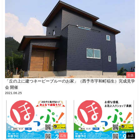
広告
「丘の上に建つネービーブルーのお家」（西予市宇和町稲生）完成見学
会 開催
2021.06.25
広告
お店