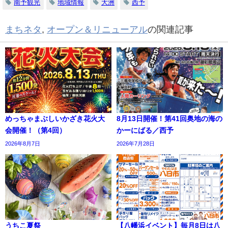
南予観光
地域情報
大洲
西予
まちネタ
,
オープン＆リニューアル
の関連記事
めっちゃまぶしいかざき花火大
8月13日開催！第41回奥地の海の
会開催！（第4回）
かーにばる／西予
2026年8月7日
2026年7月28日
うちこ夏祭
【八幡浜イベント】毎月8日は八