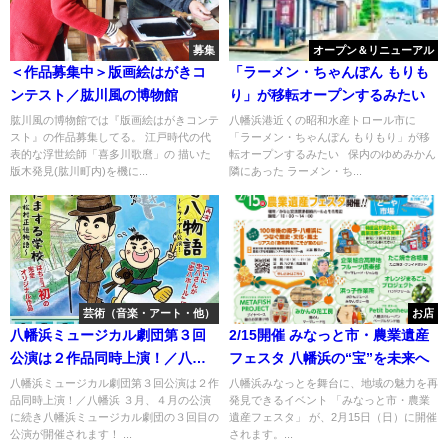
募集
オープン＆リニューアル
＜作品募集中＞版画絵はがきコ
「ラーメン・ちゃんぽん もりも
ンテスト／肱川風の博物館
り」が移転オープンするみたい
肱川風の博物館では『版画絵はがきコンテ
八幡浜港近くの昭和水産トロール市に
スト』の作品募集してる。 江戸時代の代
「ラーメン・ちゃんぽん もりもり」が移
表的な浮世絵師「喜多川歌麿」の 描いた
転オープンするみたい 保内のゆめみかん
版木発見(肱川町内)を機に...
隣にあった ラーメン・ち...
芸術（音楽・アート・他）
お店
八幡浜ミュージカル劇団第３回
2/15開催 みなっと市・農業遺産
公演は２作品同時上演！／八幡
フェスタ 八幡浜の“宝”を未来へ
浜
八幡浜ミュージカル劇団第３回公演は２作
八幡浜みなっとを舞台に、地域の魅力を再
品同時上演！／八幡浜 ３月、４月の公演
発見できるイベント 「みなっと市・農業
に続き八幡浜ミュージカル劇団の３回目の
遺産フェスタ」 が、2月15日（日）に開催
公演が開催されます！ ...
されます。...