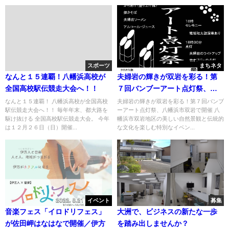
スポーツ
まちネタ
なんと１５連覇！八幡浜高校が
夫婦岩の輝きが双岩を彩る！第
全国高校駅伝競走大会へ！！
７回バンブーアート点灯祭、八
幡浜市双岩で開催
なんと１５連覇！ 八幡浜高校が全国高校
夫婦岩の輝きが双岩を彩る！第７回バンブ
駅伝競走大会へ！！ 毎年年末、都大路を
ーアート点灯祭、八幡浜市双岩で開催 八
駆け抜ける 全国高校駅伝競走大会。 今年
幡浜市双岩地区の美しい自然景観と伝統的
は１２月２６日（日）開催...
な文化を楽しむ特別なイベン...
イベント
募集
音楽フェス「イロドリフェス」
大洲で、ビジネスの新たな一歩
が佐田岬はなはなで開催／伊方
を踏み出しませんか？