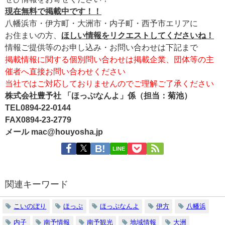
現在無料で掲載中です！！
八幡浜市・伊方町・大洲市・内子町・西予市エリアに
お住まいの方、
ほしい情報をリクエストしてくださいね！
情報ご提供等のお申し込み・お問い合わせは下記まで
掲載情報に関する個別問い合わせは掲載企業、団体等の主
催者へ直接お問い合わせください
当社ではご対応しておりませんのでご理解ご了承ください
株式会社豊予社 「ほっぷなんよ」係（担当：菊池）
TEL0894-22-0144
FAX0894-23-2779
メール mac@houyosha.jp
LINE
関連キーワード
こいのぼり
ほっぷ
ほっぷなんよ
伊方
八幡浜
内子
南予情報
南予観光
地域情報
大洲