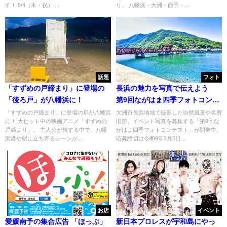
す！ 5/4（木・祝） ...
り、 八幡浜・大洲・西予・...
話題
フォト
「すずめの戸締まり」に登場の
長浜の魅力を写真で伝えよう
「後ろ戸」が八幡浜に！
第9回ながはま四季フォトコンテ
ストが応募受付中
「すずめの戸締まり」に登場の扉が八幡浜
大洲市長浜地域で撮影した自然風景や名所
に！ 大ヒット中の映画アニメ「すずめの
旧跡、イベント写真を募集する「第9回な
戸締まり」。 主人公が旅する中で、八幡
がはま四季フォトコンテスト」が開催中。
浜港や駅に立ち寄るシーンが...
応募締切は令和9年2月5日...
お店
イベント
愛媛南予の集合広告 「ほっぷ」
新日本プロレスが宇和島にやっ