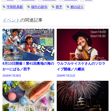
宇和民具館
端午の節句
西予
鯉のぼり
イベント
の関連記事
8月13日開催！第41回奥地の海の
ウルフルケイスケさんのソロラ
かーにばる／西予
イブ開催／八幡浜
2026年7月28日
2026年7月21日