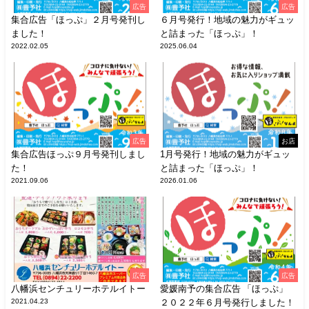
広告
広告
集合広告「ほっぷ」２月号発刊し
６月号発行！地域の魅力がギュッ
ました！
と詰まった「ほっぷ」！
2022.02.05
2025.06.04
広告
お店
集合広告ほっぷ９月号発刊しまし
1月号発行！地域の魅力がギュッ
た！
と詰まった「ほっぷ」！
2021.09.06
2026.01.06
広告
広告
八幡浜センチュリーホテルイトー
愛媛南予の集合広告 「ほっぷ」
2021.04.23
２０２２年６月号発行しました！