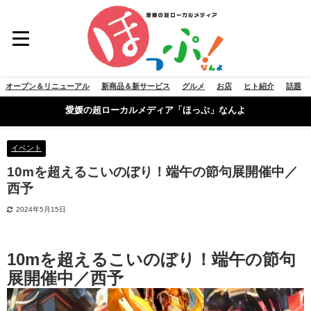
オープン＆リニューアル
新商品＆新サービス
グルメ
お店
ヒト紹介
話題
愛媛の超ローカルメディア「ほっぷ」なんよ
イベント
10mを超えるこいのぼり！端午の節句展開催中／
西予
2024年5月15日
10mを超えるこいのぼり！端午の節句
展開催中／西予