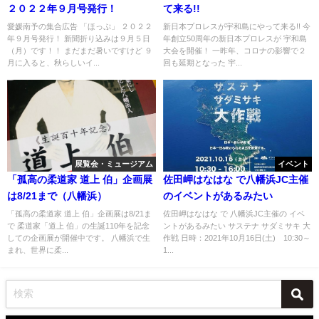
２０２２年９月号発行！
て来る!!
愛媛南予の集合広告 「ほっぷ」 ２０２２
新日本プロレスが宇和島にやって来る!! 今
年９月号発行！ 新聞折り込みは９月５日
年創立50周年の新日本プロレスが 宇和島
（月）です！！ まだまだ暑いですけど ９
大会を開催！ 一昨年、コロナの影響で２
月に入ると、秋らしいイ...
回も延期となった 宇...
展覧会・ミュージアム
イベント
「孤高の柔道家 道上 伯」企画展
佐田岬はなはな で八幡浜JC主催
は8/21まで（八幡浜）
のイベントがあるみたい
「孤高の柔道家 道上 伯」企画展は8/21ま
佐田岬はなはな で 八幡浜JC主催の イベ
で 柔道家「道上 伯」の生誕110年を記念
ントがあるみたい サステナ サダミサキ 大
しての企画展が開催中です。 八幡浜で生
作戦 日時：2021年10月16日(土) 10:30～
まれ、世界に柔...
1...