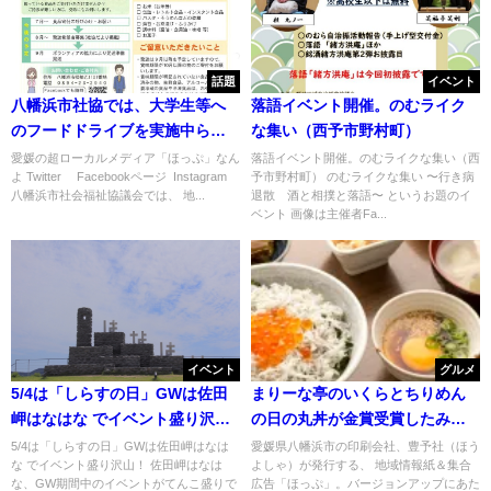
話題
イベント
八幡浜市社協では、大学生等へ
落語イベント開催。のむライク
のフードドライブを実施中らし
な集い（西予市野村町）
い。
愛媛の超ローカルメディア「ほっぷ」なん
落語イベント開催。のむライクな集い（西
よ Twitter Facebookページ Instagram
予市野村町） のむライクな集い 〜行き病
八幡浜市社会福祉協議会では、 地...
退散 酒と相撲と落語〜 というお題のイ
ベント 画像は主催者Fa...
イベント
グルメ
5/4は「しらすの日」GWは佐田
まりーな亭のいくらとちりめん
岬はなはな でイベント盛り沢
の日の丸丼が金賞受賞したみた
山！
い
5/4は「しらすの日」GWは佐田岬はなは
愛媛県八幡浜市の印刷会社、豊予社（ほう
な でイベント盛り沢山！ 佐田岬はなは
よしゃ）が発行する、 地域情報紙＆集合
な、GW期間中のイベントがてんこ盛りで
広告「ほっぷ」。バージョンアップにあた