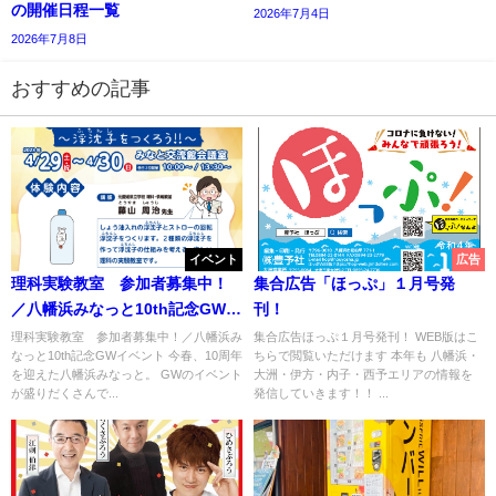
の開催日程一覧
2026年7月4日
2026年7月8日
おすすめの記事
イベント
広告
理科実験教室 参加者募集中！
集合広告「ほっぷ」１月号発
／八幡浜みなっと10th記念GWイ
刊！
ベント
理科実験教室 参加者募集中！／八幡浜み
集合広告ほっぷ１月号発刊！ WEB版はこ
なっと10th記念GWイベント 今春、10周年
ちらで閲覧いただけます 本年も 八幡浜・
を迎えた八幡浜みなっと。 GWのイベント
大洲・伊方・内子・西予エリアの情報を
が盛りだくさんで...
発信していきます！！ ...