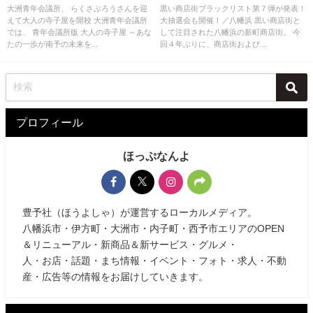
校
八幡浜
大洲青年会議所、 らくさぶろうさんを迎
黒い商店街ブラックリスト第７弾が発表！
えて大人の寺子屋を開校 大洲青年会議所
大抽選会も開催！／八幡浜 黒い商店街と
では、 青年会議所版 大人の寺子屋 ～あな
して注目された八幡浜の新町商店街。 今
たの一歩が南予の未来を...
回４年ぶりに、商店街および...
プロフィール
ほっぷなんよ
豊予社（ほうよしゃ）が運営するローカルメディア。
八幡浜市・伊方町・大洲市・内子町・西予市エリアのOPEN
＆リニューアル・新商品＆新サービス・グルメ・
人・お店・話題・まち情報・イベント・フォト・求人・不動
産・広告等の情報をお届けしていきます。