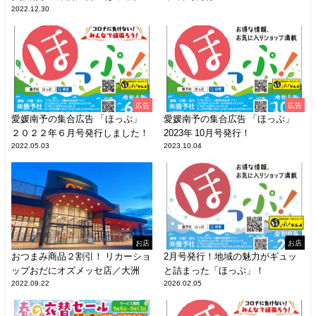
2022.12.30
広告
広告
愛媛南予の集合広告 「ほっぷ」
愛媛南予の集合広告 「ほっぷ」
２０２２年６月号発行しました！
2023年 10月号発行！
2022.05.03
2023.10.04
お店
お店
おつまみ商品２割引！ リカーショ
2月号発行！地域の魅力がギュッ
ップおだにオズメッセ店／大洲
と詰まった「ほっぷ」！
2022.09.22
2026.02.05