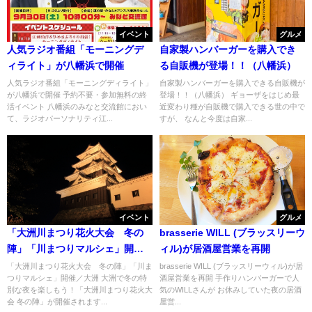
イベント
グルメ
人気ラジオ番組「モーニングデ
自家製ハンバーガーを購入でき
ィライト」が八幡浜で開催
る自販機が登場！！（八幡浜）
人気ラジオ番組「モーニングディライト」
自家製ハンバーガーを購入できる自販機が
が八幡浜で開催 予約不要・参加無料の終
登場！！（八幡浜） ギョーザをはじめ最
活イベント 八幡浜のみなと交流館におい
近変わり種が自販機で購入できる世の中で
て、ラジオパーソナリティ江...
すが、 なんと今度は自家...
イベント
グルメ
「大洲川まつり花火大会 冬の
brasserie WILL (ブラッスリーウ
陣」「川まつりマルシェ」開催
ィル)が居酒屋営業を再開
／大洲
「大洲川まつり花火大会 冬の陣」「川ま
brasserie WILL (ブラッスリーウィル)が居
つりマルシェ」開催／大洲 大洲で冬の特
酒屋営業を再開 手作りハンバーガーで人
別な夜を楽しもう！「大洲川まつり花火大
気のWILLさんが お休みしていた夜の居酒
会 冬の陣」が開催されます...
屋営...