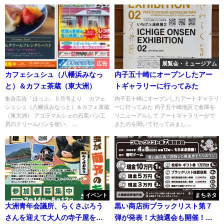
広告
展覧会・ミュージアム
カフェシュシュ（八幡浜みなっ
内子五十崎にオープンしたアー
と）＆カフェ茶蔵（東大洲）
トギャラリーに行ってみた
集合広告「ほっぷ」５月号より カフェ
内子五十崎にオープンしたアートギャラリ
シュシュ（八幡浜みなっと）＆カフェ茶蔵
ーに行ってみた 内子五十崎地区で倉庫を
（東大洲） アゴラマルシェの石窯パン工
リニューアルして アートギャラリーがで
房のクリームパンを使い、 ...
きたのを聞いて行ってみまし...
イベント
まちネタ
大洲青年会議所、らくさぶろう
黒い商店街ブラックリスト第７
さんを迎えて大人の寺子屋を開
弾が発表！大抽選会も開催！／