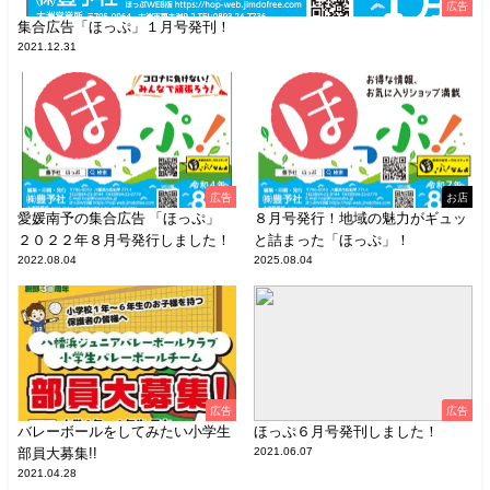
広告
集合広告「ほっぷ」１月号発刊！
2021.12.31
広告
お店
愛媛南予の集合広告 「ほっぷ」
８月号発行！地域の魅力がギュッ
２０２２年８月号発行しました！
と詰まった「ほっぷ」！
2022.08.04
2025.08.04
広告
広告
バレーボールをしてみたい小学生
ほっぷ６月号発刊しました！
部員大募集!!
2021.06.07
2021.04.28