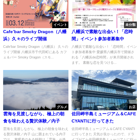
イベント
未分類
Cafe’bar Smoky Dragon（八幡
八幡浜で素敵な出会い！「恋時
浜）久々のライブ開催
間」イベント参加者募集中
Cafe’bar Smoky Dragon（八幡浜） 久々の
八幡浜で素敵な出会い！「恋時間」イベン
ライブ開催 八幡浜市千代田町にある カフ
ト参加者募集中 愛媛県八幡浜市で開催さ
ェ＆バー Smoky Dragon（スモ...
れる「八幡浜de恋時間」が来月開催され
ます。 素敵な恋を見つける...
グルメ
お店
雲海を見渡しながら、極上の朝
佐田岬半島ミュージアム＆CAFE
食を味わえる贅沢体験／内子
CYANTIに行ってきた
雲海を見渡しながら、極上の朝食を味わえ
佐田岬半島ミュージアム＆CAFE CYANTI
る贅沢体験／内子 山に囲まれている内子
に行ってきた 天気が良かったので、ドラ
では、 寒暖差のある時期は「雲海」が多
イブがてら佐田岬半島ミュージアムに行っ