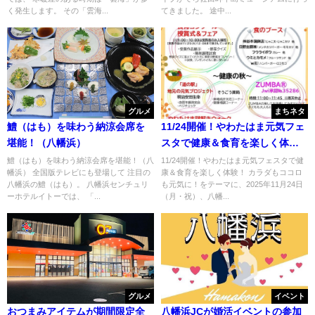
く発生します。 その「雲海...
てきました。 途中...
グルメ
まちネタ
鱧（はも）を味わう納涼会席を
11/24開催！やわたはま元気フェ
堪能！（八幡浜）
スタで健康＆食育を楽しく体
験！
鱧（はも）を味わう納涼会席を堪能！（八
11/24開催！やわたはま元気フェスタで健
幡浜） 全国版テレビにも登場して 注目の
康＆食育を楽しく体験！ カラダもココロ
八幡浜の鱧（はも）。 八幡浜センチュリ
も元気に！をテーマに、2025年11月24日
ーホテルイトーでは、 「...
（月・祝）、八幡...
グルメ
イベント
おつまみアイテムが期間限定全
八幡浜JCが婚活イベントの参加