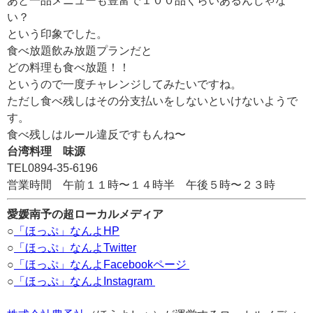
あと一品メニューも豊富で１００品くらいあるんじゃな
い？
という印象でした。
食べ放題飲み放題プランだと
どの料理も食べ放題！！
というので一度チャレンジしてみたいですね。
ただし食べ残しはその分支払いをしないといけないようで
す。
食べ残しはルール違反ですもんね〜
台湾料理 味源
TEL0894-35-6196
営業時間 午前１１時〜１４時半 午後５時〜２３時
愛媛南予の超ローカルメディア
○
「ほっぷ」なんよHP
○
「ほっぷ」なんよTwitter
○
「ほっぷ」なんよFacebookページ
○
「ほっぷ」なんよInstagram