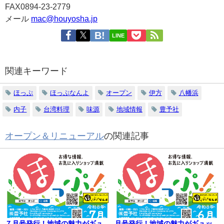
FAX0894-23-2779
メール
mac@houyosha.jp
LINE
関連キーワード
ほっぷ
ほっぷなんよ
オープン
伊方
八幡浜
内子
台湾料理
味源
地域情報
豊予社
オープン＆リニューアル
の関連記事
７月号発行！地域の魅力がギュ
月号発行！地域の魅力がギュッ