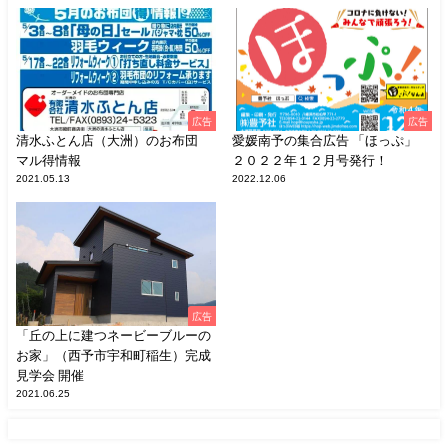
広告
広告
清水ふとん店（大洲）のお布団
愛媛南予の集合広告 「ほっぷ」
マル得情報
２０２２年１２月号発行！
2021.05.13
2022.12.06
広告
「丘の上に建つネービーブルーの
お家」（西予市宇和町稲生）完成
見学会 開催
2021.06.25