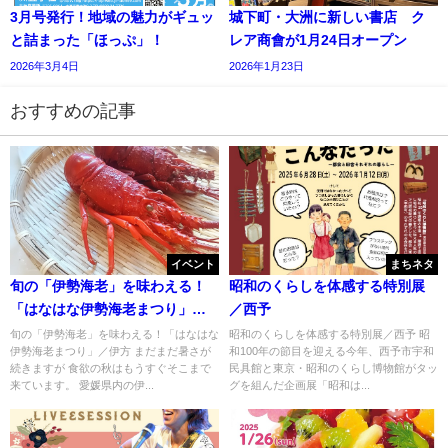
3月号発行！地域の魅力がギュッ
城下町・大洲に新しい書店 ク
と詰まった「ほっぷ」！
レア商會が1月24日オープン
2026年3月4日
2026年1月23日
おすすめの記事
イベント
まちネタ
旬の「伊勢海老」を味わえる！
昭和のくらしを体感する特別展
「はなはな伊勢海老まつり」／
／西予
伊方
旬の「伊勢海老」を味わえる！「はなはな
昭和のくらしを体感する特別展／西予 昭
伊勢海老まつり」／伊方 まだまだ暑さが
和100年の節目を迎える今年、西予市宇和
続きますが 食欲の秋はもうすぐそこまで
民具館と東京・昭和のくらし博物館がタッ
来ています。 愛媛県内の伊...
グを組んだ企画展「昭和は...