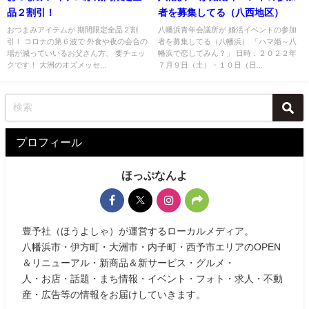
品２割引！
者を募集してる（八西地区）
おつまみアイテムが 期間限定全品２割
八幡浜青年会議所が 婚活イベントの参加
引！ コロナの第６波で 外食や夜の会合の
者を募集してる（八幡浜） 「ハマ婚～八
場が減っていいるお父さん方、 要チェッ
幡浜で恋してみん？」 日時：２０２２年
クです！ 大洲のオズメッセ...
７月９日（土）・１０日（日...
プロフィール
ほっぷなんよ
豊予社（ほうよしゃ）が運営するローカルメディア。
八幡浜市・伊方町・大洲市・内子町・西予市エリアのOPEN
＆リニューアル・新商品＆新サービス・グルメ・
人・お店・話題・まち情報・イベント・フォト・求人・不動
産・広告等の情報をお届けしていきます。