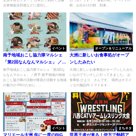
生涯学習センターで 日本人で初めて北極
日（水）です！！ 食欲の秋、イベントの
点単独徒歩到達などに成功し...
秋、お出かけの秋 到来...
イベント
オープン＆リニューアル
南予地域おこし協力隊マルシェ
大洲に新しいお食事処がオープ
「第2回なんなんマルシェ」 ／西
ンしたみたい
予
南予地域おこし協力隊マルシェ「第2回な
大洲に新しいお食事処がオープンしたみた
んなんマルシェ」 ／西予 南予地域の地域
いなのでランチしに行ってきました。 お
おこし協力隊の活動や隊員が活動する地域
食事処 ひより さんです。 場所はオズメ
の魅力の PRのために、...
ッセの施設内 トマト＆オ...
イベント
まちネタ
マリエール大洲 年に一度のBIG
世界王者が来る！伊方で熱戦ア