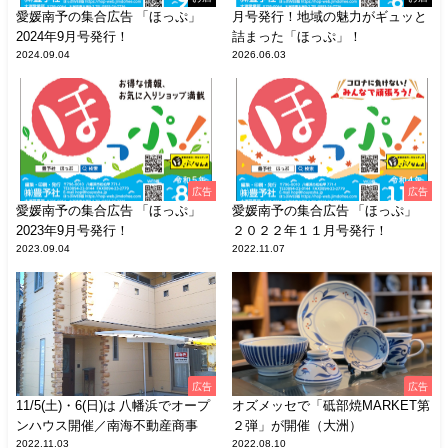
愛媛南予の集合広告 「ほっぷ」
月号発行！地域の魅力がギュッと
2024年9月号発行！
詰まった「ほっぷ」！
2024.09.04
2026.06.03
広告
広告
愛媛南予の集合広告 「ほっぷ」
愛媛南予の集合広告 「ほっぷ」
2023年9月号発行！
２０２２年１１月号発行！
2023.09.04
2022.11.07
広告
広告
11/5(土)・6(日)は 八幡浜でオープ
オズメッセで「砥部焼MARKET第
ンハウス開催／南海不動産商事
２弾」が開催（大洲）
2022.11.03
2022.08.10