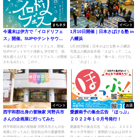
まちネタ
イベント
今週末は伊方で「イロドリフェ
1月10日開催｜日本さばける塾 in
ス」開催。SUPやテントサウナ
八幡浜
体験も
今週末は伊方で「イロドリフェス」開催。
1月10日開催｜日本さばける塾 in 八幡浜
SUPやテントサウナ体験も 伊方町で、地
写真は八幡浜魚市場 「さばくって、こん
域を盛り上げる「イロドリフェス」が開催
なに楽しい！」 魚を「食べる」だけでな
されるみたい。 このイ...
く、「さばく」と...
イベント
お店
西宇和郡出身の冒険家 河野兵市
愛媛南予の集合広告 「ほっぷ」
さんの企画展に行ってみた
２０２２年１０月号発行！
西宇和郡出身の冒険家 河野兵市さんの企
愛媛南予の集合広告 「ほっぷ」 ２０２２
画展に行ってみた 現在松山市の愛媛県県
年１０月号発行！ 新聞折り込みは10月５