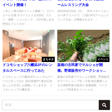
イベント開催！
ームレスリング大会
＼年に一度のBIGイベント開催✨／ 【マリ
2025年8月31日（日）、伊方スポーツセン
エール大洲 サマーフェスタ2026】 グル
ター3Fアリーナで「八西CATVアームレス
メ・体験・ショッピング… 1日中楽しめる
リング大会」が開催されます。...
特別なフェスタが...
まちネタ
イベント
ドコモショップ八幡浜2Fのレン
肱南の古民家でマルシェが開
タルスペースに行ってみた
催。野菜販売やワークショップ
等／大洲
ドコモショップ八幡浜2Fの レンタルスペ
肱南の古民家でマルシェが開催。野菜販売
ースに行ってみた 貸出実施中!! 集合広告
やワークショップ等／大洲 地元農家によ
ほっぷ９月号にも掲載していますが、 ド
る大洲産野菜の販売や 各種体験、ワーク
コモショップ八幡浜店...
ショップ等多彩なイベントが...