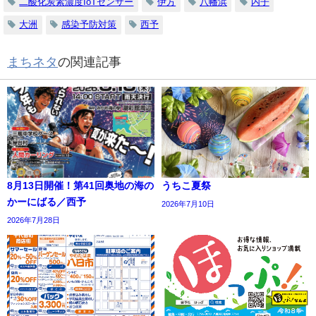
二酸化炭素濃度IoTセンサー
伊方
八幡浜
内子
大洲
感染予防対策
西予
まちネタ
の関連記事
8月13日開催！第41回奥地の海の
うちこ夏祭
かーにばる／西予
2026年7月10日
2026年7月28日