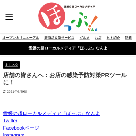
オープン＆リニューアル
新商品＆新サービス
グルメ
お店
ヒト紹介
話題
愛媛の超ローカルメディア「ほっぷ」なんよ
まちネタ
店舗の皆さんへ：お店の感染予防対策PRツール
に！
2021年6月9日
愛媛の超ローカルメディア「ほっぷ」なんよ
Twitter
Facebookページ
Instagram