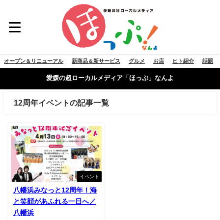
オープン＆リニューアル
新商品＆新サービス
グルメ
お店
ヒト紹介
話題
愛媛の超ローカルメディア「ほっぷ」なんよ
12周年イベントの記事一覧
イベント
八幡浜みなっと12周年！海
と笑顔があふれる一日へ／
八幡浜