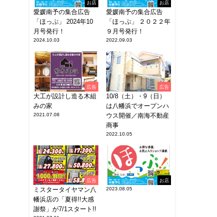
お店
お店
愛媛南予の集合広告
愛媛南予の集合広告
「ほっぷ」 2024年10
「ほっぷ」 ２０２２年
月号発行！
９月号発行！
2024.10.03
2022.09.03
広告
広告
大工が設計し造る木組
10/8（土）・9（日）
みの家
は八幡浜でオープンハ
2021.07.08
ウス開催／南海不動産
商事
2022.10.05
広告
お店
ミスタータイヤマン八
2023.08.05
幡浜店の「夏得!!大感
謝祭」が7/1スタート!!