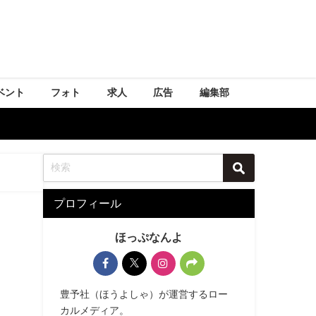
ベント
フォト
求人
広告
編集部
プロフィール
ほっぷなんよ
豊予社（ほうよしゃ）が運営するロー
カルメディア。