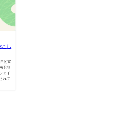
おこし
多目的室
南予地
シェイ
されて