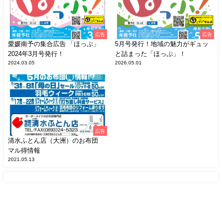
広告
広告
愛媛南予の集合広告 「ほっぷ」
5月号発行！地域の魅力がギュッ
2024年3月号発行！
と詰まった「ほっぷ」！
2024.03.05
2026.05.01
広告
清水ふとん店（大洲）のお布団
マル得情報
2021.05.13