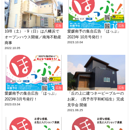
広告
広告
10/8（土）・9（日）は八幡浜で
愛媛南予の集合広告 「ほっぷ」
オープンハウス開催／南海不動産
2023年 10月号発行！
商事
2023.10.04
2022.10.05
広告
広告
愛媛南予の集合広告 「ほっぷ」
「丘の上に建つネービーブルーの
2023年3月号発行！
お家」（西予市宇和町稲生）完成
2023.03.04
見学会 開催
2021.06.25