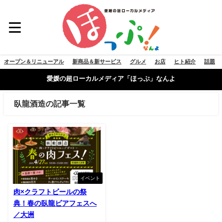
オープン＆リニューアル
新商品＆新サービス
グルメ
お店
ヒト紹介
話題
愛媛の超ローカルメディア「ほっぷ」なんよ
臥龍酒造の記事一覧
イベント
肉×クラフトビールの祭
典！春の臥龍ビアフェスへ
／大洲