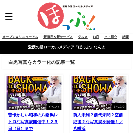
オープン＆リニューアル
新商品＆新サービス
グルメ
お店
ヒト紹介
話題
愛媛の超ローカルメディア「ほっぷ」なんよ
白黒写真をカラー化の記事一覧
イベント
まちネタ
昔懐かしい昭和の八幡浜レ
前人未到？前代未聞？空前
トロな写真展開催中！２３
絶後？な写真展を開催！／
日（日）まで
八幡浜