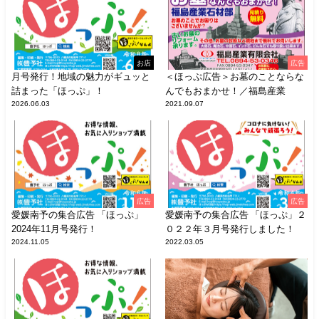
お店
広告
月号発行！地域の魅力がギュッと
＜ほっぷ広告＞お墓のことならな
詰まった「ほっぷ」！
んでもおまかせ！／福島産業
2026.06.03
2021.09.07
広告
広告
愛媛南予の集合広告 「ほっぷ」
愛媛南予の集合広告 「ほっぷ」２
2024年11月号発行！
０２２年３月号発行しました！
2024.11.05
2022.03.05