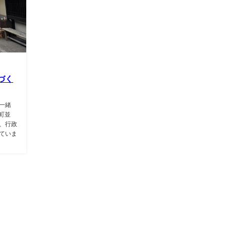
づく
一緒
町並
、行政
ていま