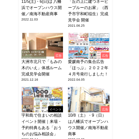
11/5(土)・6(日)は 八幡
「丘の上に建つネービ
浜でオープンハウス開
ーブルーのお家」（西
催／南海不動産商事
予市宇和町稲生）完成
2022.11.03
見学会 開催
2021.06.25
広告
広告
大洲市北只で「もみの
愛媛南予の集合広告
木のいえ」体感ルーム
「ほっぷ」２０２２年
完成見学会開催
４月号発行しました！
2021.12.16
2022.04.05
イベント
広告
宇和島で住まいの相談
10/8（土）・9（日）
イベント開催｜来場・
は八幡浜でオープンハ
予約特典もある「おう
ウス開催／南海不動産
ちのお悩み相談会」
商事