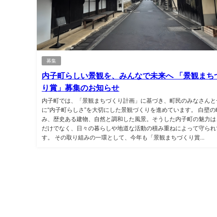
募集
内子町らしい景観を、みんなで未来へ 「景観まち
り賞」募集のお知らせ
内子町では、「景観まちづくり計画」に基づき、町民のみなさんと
に“内子町らしさ”を大切にした景観づくりを進めています。 白壁の
み、歴史ある建物、自然と調和した風景。そうした内子町の魅力は
だけでなく、日々の暮らしや地道な活動の積み重ねによって守られ
す。 その取り組みの一環として、今年も「景観まちづくり賞...