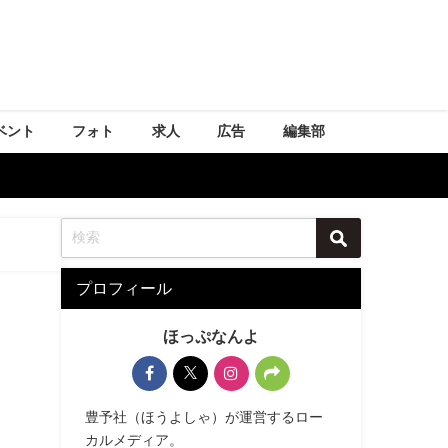
ベント
フォト
求人
広告
編集部
プロフィール
ほっぷなんよ
豊予社（ほうよしゃ）が運営するロー
カルメディア。