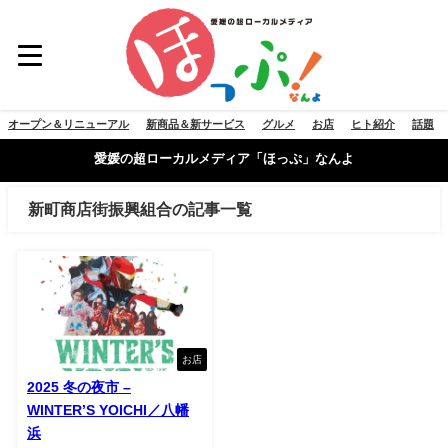
オープン＆リニューアル
新商品＆新サービス
グルメ
お店
ヒト紹介
話題
愛媛の超ローカルメディア「ほっぷ」なんよ
新町商店街振興組合の記事一覧
お店
2025 冬の夜市 –
WINTER’S YOICHI／八幡
浜