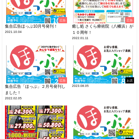
広告
広告
集合広告ほっぷ10月号発刊！
癒し処 さくら療術院（八幡浜）が
2021.10.04
１０周年！
2022.01.11
広告
お店
集合広告「ほっぷ」２月号発刊し
2023.08.05
ました！
2022.02.05