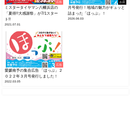
広告
お店
ミスタータイヤマン八幡浜店の
月号発行！地域の魅力がギュッと
「夏得!!大感謝祭」が7/1スター
詰まった「ほっぷ」！
ト!!
2026.06.03
2021.07.01
広告
愛媛南予の集合広告 「ほっぷ」２
０２２年３月号発行しました！
2022.03.05