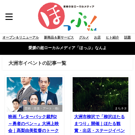
オープン＆リニューアル
新商品＆新サービス
グルメ
お店
ヒト紹介
話題
愛媛の超ローカルメディア「ほっぷ」なんよ
大洲市イベントの記事一覧
芸術（音楽・アート・他）
まちネタ
映画『レターパック裁判2
大洲市柳沢で「柳沢ほたる
～勇者のペン～』大洲上映
まつり」開催｜ほたる観
会｜髙梨由美監督のトーク
賞・出店・ステージイベン