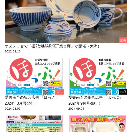
広告
オズメッセで「砥部焼MARKET第２弾」が開催（大洲）
2022.08.10
広告
お店
愛媛南予の集合広告 「ほっぷ」
愛媛南予の集合広告 「ほっぷ」
2024年3月号発行！
2024年9月号発行！
2024.03.05
2024.09.04