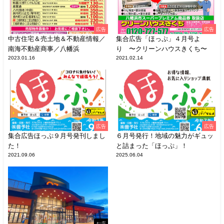
広告
広告
中古住宅＆売土地＆不動産情報／
集合広告「ほっぷ」４月号よ
南海不動産商事／八幡浜
り 〜クリーンハウスきくち〜
2023.01.16
2021.02.14
広告
広告
集合広告ほっぷ９月号発刊しまし
６月号発行！地域の魅力がギュッ
た！
と詰まった「ほっぷ」！
2021.09.06
2025.06.04
お店