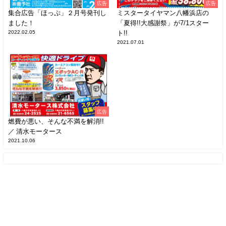
広告
広告
集合広告「ほっぷ」２月号発刊し
ミスタータイヤマン八幡浜店の
ました！
「夏得!!大感謝祭」が7/1スター
2022.02.05
ト!!
2021.07.01
広告
燃費が悪い、そんな不満を解消!!
／ 清水モータース
2021.10.06