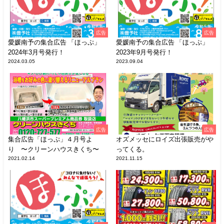
広告
広告
愛媛南予の集合広告 「ほっぷ」
愛媛南予の集合広告 「ほっぷ」
2024年3月号発行！
2023年9月号発行！
2024.03.05
2023.09.04
広告
広告
集合広告「ほっぷ」４月号よ
オズメッセにロイズ出張販売がや
り 〜クリーンハウスきくち〜
ってくる。
2021.02.14
2021.11.15