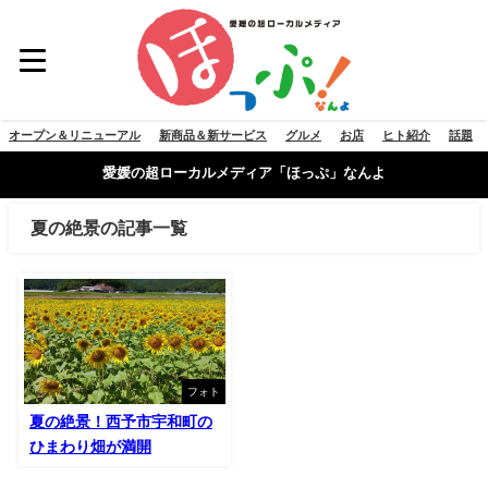
オープン＆リニューアル
新商品＆新サービス
グルメ
お店
ヒト紹介
話題
愛媛の超ローカルメディア「ほっぷ」なんよ
夏の絶景の記事一覧
フォト
夏の絶景！西予市宇和町の
ひまわり畑が満開