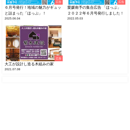
広告
広告
６月号発行！地域の魅力がギュッ
愛媛南予の集合広告 「ほっぷ」
と詰まった「ほっぷ」！
２０２２年６月号発行しました！
2025.06.04
2022.05.03
広告
大工が設計し造る木組みの家
2021.07.08