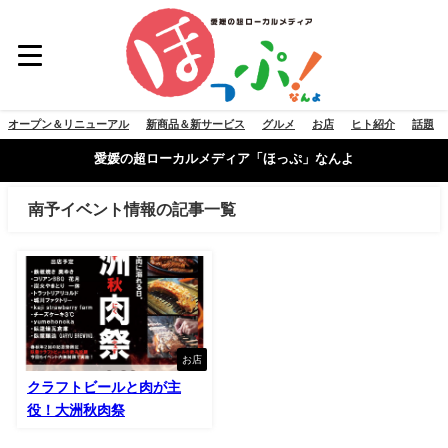
オープン＆リニューアル
新商品＆新サービス
グルメ
お店
ヒト紹介
話題
愛媛の超ローカルメディア「ほっぷ」なんよ
南予イベント情報の記事一覧
お店
クラフトビールと肉が主
役！大洲秋肉祭