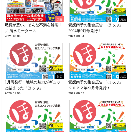
広告
お店
燃費が悪い、そんな不満を解消!!
愛媛南予の集合広告 「ほっぷ」
／ 清水モータース
2024年9月号発行！
2021.10.06
2024.09.04
お店
お店
1月号発行！地域の魅力がギュッ
愛媛南予の集合広告 「ほっぷ」
と詰まった「ほっぷ」！
２０２２年９月号発行！
2026.01.06
2022.09.03