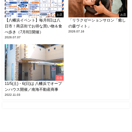
お店
お店
【八幡浜イベント】毎月8日は八
「リラクゼーションサロン「癒し
日市！商店街でお得な買い物＆食
の森ヴィト」
べ歩き（7月8日開催）
2026.07.16
2026.07.07
広告
11/5(土)・6(日)は 八幡浜でオープ
ンハウス開催／南海不動産商事
2022.11.03