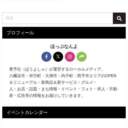
プロフィール
ほっぷなんよ
豊予社（ほうよしゃ）が運営するローカルメディア。
八幡浜市・伊方町・大洲市・内子町・西予市エリアのOPEN
＆リニューアル・新商品＆新サービス・グルメ・
人・お店・話題・まち情報・イベント・フォト・求人・不動
産・広告等の情報をお届けしていきます。
イベントカレンダー