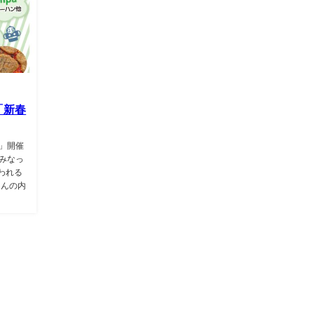
「新春
市」開催
みなっ
われる
さんの内