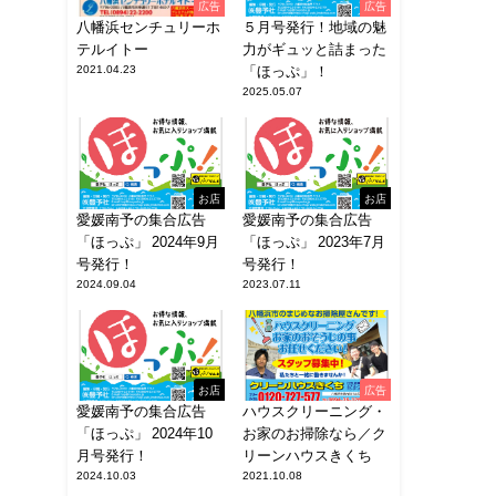
広告
広告
八幡浜センチュリーホ
５月号発行！地域の魅
テルイトー
力がギュッと詰まった
2021.04.23
「ほっぷ」！
2025.05.07
お店
お店
愛媛南予の集合広告
愛媛南予の集合広告
「ほっぷ」 2024年9月
「ほっぷ」 2023年7月
号発行！
号発行！
2024.09.04
2023.07.11
お店
広告
愛媛南予の集合広告
ハウスクリーニング・
「ほっぷ」 2024年10
お家のお掃除なら／ク
月号発行！
リーンハウスきくち
2024.10.03
2021.10.08