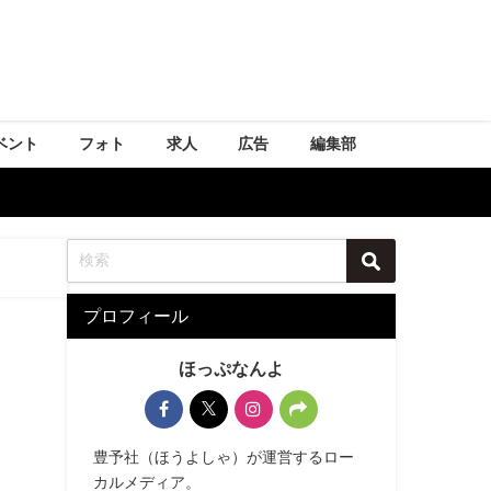
ベント
フォト
求人
広告
編集部
プロフィール
ほっぷなんよ
豊予社（ほうよしゃ）が運営するロー
カルメディア。