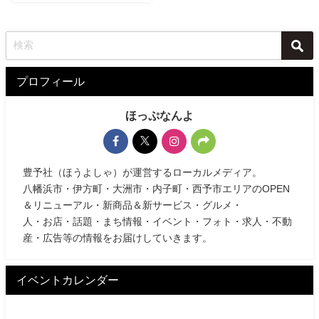
プロフィール
ほっぷなんよ
豊予社（ほうよしゃ）が運営するローカルメディア。
八幡浜市・伊方町・大洲市・内子町・西予市エリアのOPEN
＆リニューアル・新商品＆新サービス・グルメ・
人・お店・話題・まち情報・イベント・フォト・求人・不動
産・広告等の情報をお届けしていきます。
イベントカレンダー