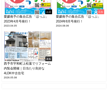
お店
広告
愛媛南予の集合広告 「ほっぷ」
愛媛南予の集合広告 「ほっぷ」
2023年4月号発行！
2024年8月号発行！
2023.04.05
2024.08.06
募集
西予市宇和町上松葉でリフォーム
内覧会開催｜日当たり良好な
4LDK中古住宅
2026.05.08