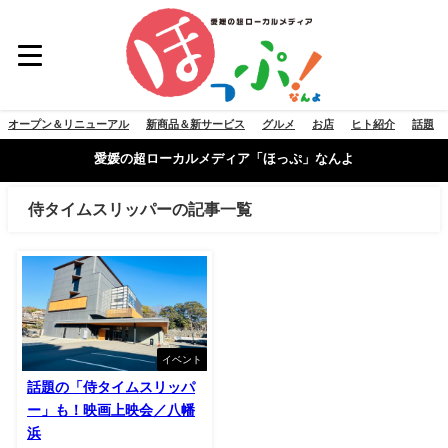
オープン＆リニューアル
新商品＆新サービス
グルメ
お店
ヒト紹介
話題
愛媛の超ローカルメディア「ほっぷ」なんよ
侍タイムスリッパーの記事一覧
イベント
話題の「侍タイムスリッパ
ー」も！映画上映会／八幡
浜