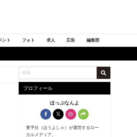
ベント
フォト
求人
広告
編集部
プロフィール
ほっぷなんよ
豊予社（ほうよしゃ）が運営するロー
カルメディア。