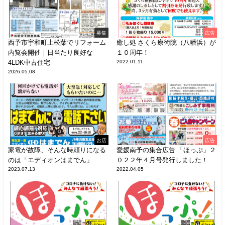
募集
広告
西予市宇和町上松葉でリフォーム
癒し処 さくら療術院（八幡浜）が
内覧会開催｜日当たり良好な
１０周年！
4LDK中古住宅
2022.01.11
2026.05.08
お店
広告
家電が故障、そんな時頼りになる
愛媛南予の集合広告 「ほっぷ」２
のは「エディオンはまでん」
０２２年４月号発行しました！
2023.07.13
2022.04.05