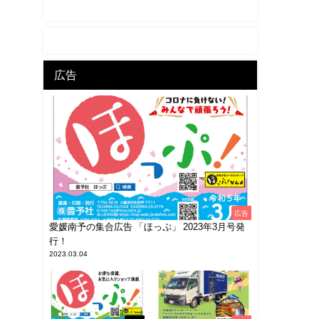
広告
広告
愛媛南予の集合広告 「ほっぷ」 2023年3月号発
行！
2023.03.04