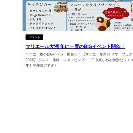
イベント
マリエール大洲 年に一度のBIGイベント開催！
＼年に一度のBIGイベント開催✨／ 【マリエール大洲 サマーフェス
2026】 グルメ・体験・ショッピング… 1日中楽しめる特別なフェ
年も開催決定です！...