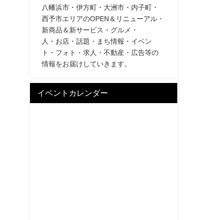
八幡浜市・伊方町・大洲市・内子町・
西予市エリアのOPEN＆リニューアル・
新商品＆新サービス・グルメ・
人・お店・話題・まち情報・イベン
ト・フォト・求人・不動産・広告等の
情報をお届けしていきます。
イベントカレンダー