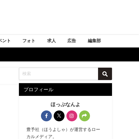
ベント
フォト
求人
広告
編集部
プロフィール
ほっぷなんよ
豊予社（ほうよしゃ）が運営するロー
カルメディア。