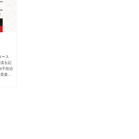
ロース
交流を記
内子自治
な音楽…