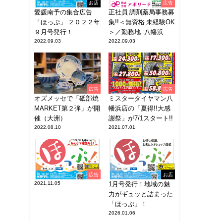
お店
広告
愛媛南予の集合広告
正社員 調剤薬局事務募
「ほっぷ」 ２０２２年
集!!＜無資格 未経験OK
９月号発行！
＞／勤務地 :八幡浜
2022.09.03
2022.09.03
広告
広告
オズメッセで「砥部焼
ミスタータイヤマン八
MARKET第２弾」が開
幡浜店の「夏得!!大感
催（大洲）
謝祭」が7/1スタート!!
2022.08.10
2021.07.01
広告
お店
2021.11.05
1月号発行！地域の魅
力がギュッと詰まった
「ほっぷ」！
2026.01.06