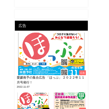
広告
広告
愛媛南予の集合広告 「ほっぷ」 ２０２２年１１
月号発行！
2022.11.07